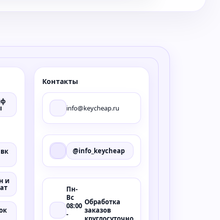
Контакты
иф
ы
info@keycheap.ru
@info_keycheap
авк
н и
ат
Пн-
Вс
Обработка
08:00
заказов
ок
-
круглосуточно