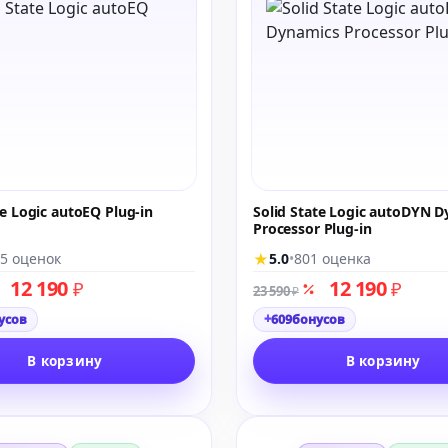
te Logic autoEQ Plug-in
Solid State Logic autoDYN 
Processor Plug-in
★
5 оценок
5.0
•
801 оценка
12 190
12 190
₽
₽
23 590
₽
+
усов
609
бонусов
В корзину
В корзину