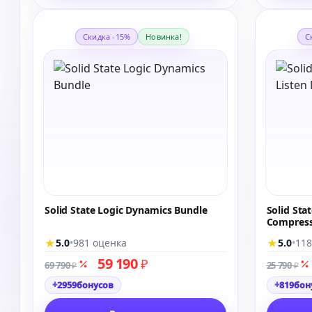
Скидка -15%
Новинка!
С
Solid State Logic Dynamics Bundle
Solid Sta
Compress
★
★
5.0
•
981 оценка
5.0
•
118
59 190
₽
69 790
25 790
₽
₽
+
+
2959
бонусов
819
бон