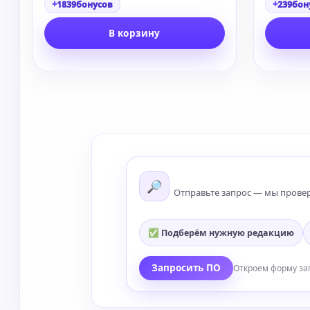
+
+
1839
бонусов
239
бон
В корзину
🔎
Отправьте запрос — мы прове
✅ Подберём нужную редакцию
Запросить ПО
Откроем форму за