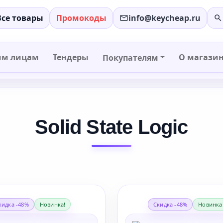
Все товары
Промокоды
info@keycheap.ru
им лицам
Тендеры
О магази
Покупателям
Solid State Logic
кидка -48%
Новинка!
Скидка -48%
Новинка