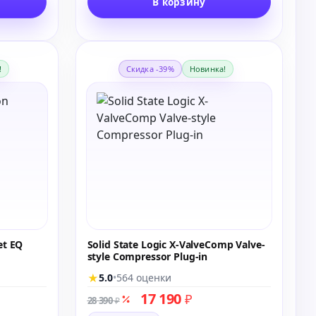
В корзину
!
Скидка -39%
Новинка!
et EQ
Solid State Logic X-ValveComp Valve-
style Compressor Plug-in
★
5.0
•
564 оценки
17 190
₽
28 390
₽