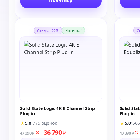
В корзину
Скидка -22%
Новинка!
С
Solid State Logic 4K E Channel Strip
Solid Sta
Plug-in
Plug-in
★
★
5.0
•
775 оценок
5.0
•
566
36 790
₽
47 390
10 390
₽
₽