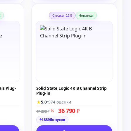
!
Скидка -22%
Новинка!
als Plug-
Solid State Logic 4K B Channel Strip
Plug-in
★
5.0
•
974 оценки
36 790
₽
47 390
₽
+
1839
бонусов