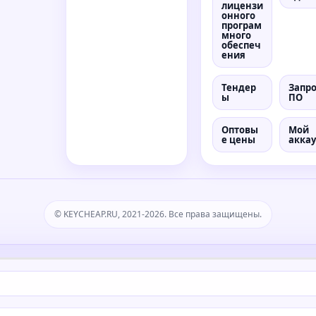
лицензи
онного
програм
много
обеспеч
ения
Тендер
Запр
ы
ПО
Оптовы
Мой
е цены
акка
© KEYCHEAP.RU, 2021-2026. Все права защищены.