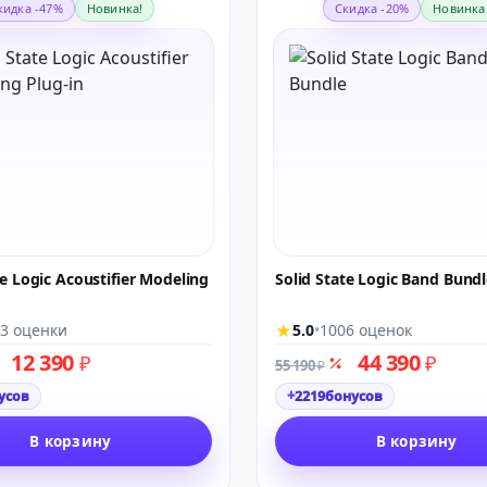
кидка -47%
Новинка!
Скидка -20%
Новинка
te Logic Acoustifier Modeling
Solid State Logic Band Bundl
★
3 оценки
5.0
•
1006 оценок
12 390
44 390
₽
₽
55 190
₽
+
усов
2219
бонусов
В корзину
В корзину