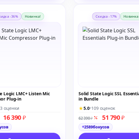
кидка -36%
Новинка!
Скидка -17%
Новинка
te Logic LMC+ Listen Mic
Solid State Logic SSL Essenti
or Plug-in
in Bundle
★
3 оценки
5.0
•
109 оценок
16 390
51 790
₽
₽
62 390
₽
+
усов
2589
бонусов