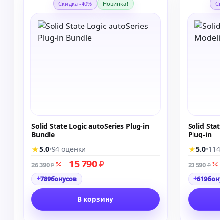
Скидка -40%
Новинка!
С
Solid State Logic autoSeries Plug-in
Solid Sta
Bundle
Plug-in
★
★
5.0
•
94 оценки
5.0
•
114
15 790
₽
26 390
23 590
₽
₽
+
+
789
бонусов
619
бон
В корзину