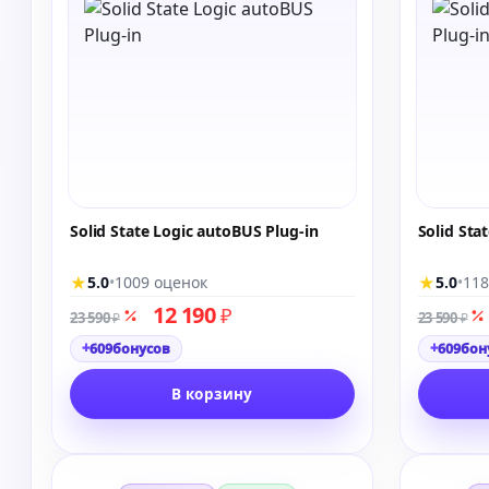
Solid State Logic autoBUS Plug-in
Solid Sta
★
★
5.0
•
1009 оценок
5.0
•
118
12 190
₽
23 590
23 590
₽
₽
+
+
609
бонусов
609
бон
В корзину