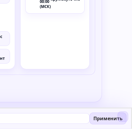
00:00
(МСК)
ос
унт
Применить