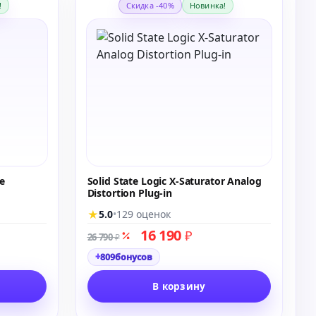
!
Скидка -40%
Новинка!
e
Solid State Logic X-Saturator Analog
Distortion Plug-in
★
5.0
•
129 оценок
16 190
₽
26 790
₽
+
809
бонусов
В корзину