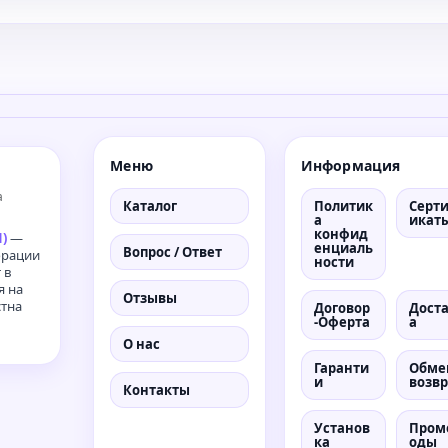
Меню
Информация
а
Каталог
Политик
Серт
а
икат
конфид
)
—
енциаль
Вопрос / Ответ
орации
ности
 в
я на
Отзывы
стна
Договор
Дост
-Оферта
а
О нас
Гаранти
Обме
и
возвр
Контакты
Установ
Пром
ка
оды