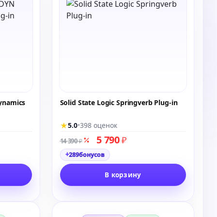
Dynamics
Solid State Logic Springverb Plug-in
★
5.0
•
398 оценок
5 790
₽
14 390
₽
+
289
бонусов
В корзину