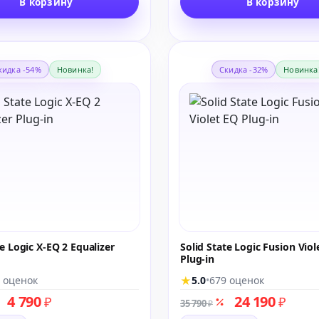
В корзину
В корзину
кидка -54%
Новинка!
Скидка -32%
Новинка
te Logic X-EQ 2 Equalizer
Solid State Logic Fusion Viol
Plug-in
★
 оценок
5.0
•
679 оценок
4 790
24 190
₽
₽
35 790
₽