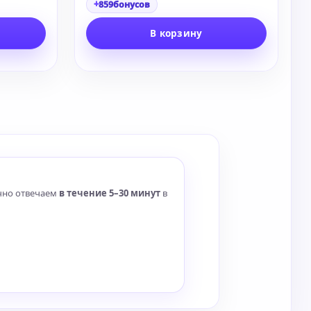
+
859
бонусов
В корзину
чно отвечаем
в течение 5–30 минут
в