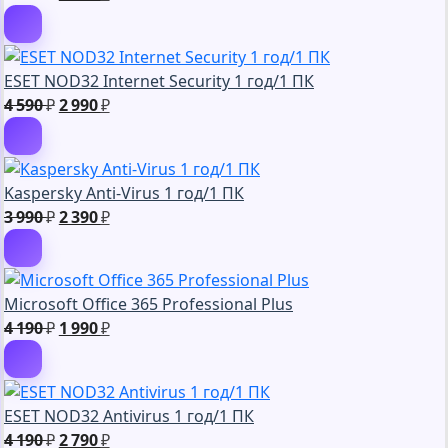
цена
цена:
составляла
2
3
590 ₽.
ESET NOD32 Internet Security 1 год/1 ПК
990 ₽.
Первоначальная
Текущая
4 590
₽
2 990
₽
цена
цена:
составляла
2
4
990 ₽.
Kaspersky Anti-Virus 1 год/1 ПК
590 ₽.
Первоначальная
Текущая
3 990
₽
2 390
₽
цена
цена:
составляла
2
3
390 ₽.
Microsoft Office 365 Professional Plus
990 ₽.
Первоначальная
Текущая
4 190
₽
1 990
₽
цена
цена:
составляла
1
4
990 ₽.
ESET NOD32 Antivirus 1 год/1 ПК
190 ₽.
Первоначальная
Текущая
4 190
₽
2 790
₽