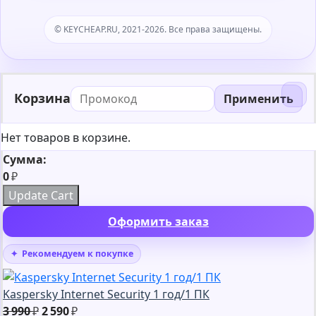
© KEYCHEAP.RU, 2021-2026. Все права защищены.
Корзина
Применить
Нет товаров в корзине.
Сумма:
0
₽
Update Cart
Оформить заказ
Рекомендуем к покупке
Kaspersky Internet Security 1 год/1 ПК
Первоначальная
Текущая
3 990
₽
2 590
₽