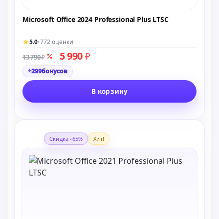
Microsoft Office 2024 Professional Plus LTSC
★
5.0
•
772 оценки
5 990
₽
13 790
₽
+
299
бонусов
В корзину
Скидка -65%
Хит!