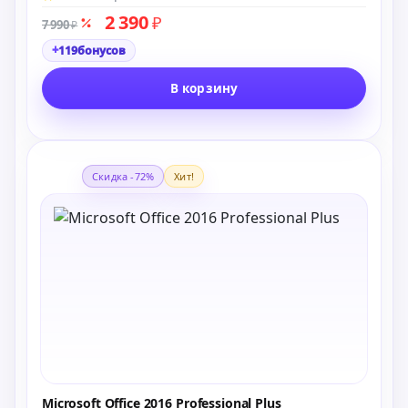
2 390
₽
7 990
₽
+
119
бонусов
В корзину
Скидка -72%
Хит!
Microsoft Office 2016 Professional Plus