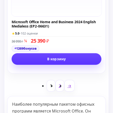
Microsoft Office Home and Business 2024 English
Medialess (EP2-06631)
★
5.0
•
102 оценки
25 390
₽
36 990
₽
+
1269
бонусов
В корзину
1
2
→
Наиболее популярным пакетом офисных
программ является Microsoft Office. Он