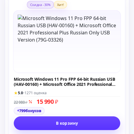
Скидка -30%
Хит!
Microsoft Windows 11 Pro FPP 64-bit Russian USB
(HAV-00160) + Microsoft Office 2021 Professional
Plus Russian Only USB Version (79G-03326)
★
5.0
•
1271 оценка
15 990
₽
22 980
₽
+
799
бонусов
В корзину