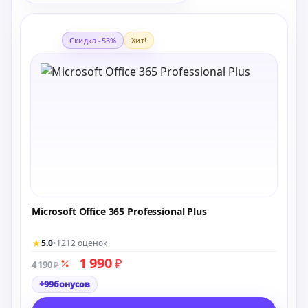
Скидка -53%
Хит!
Microsoft Office 365 Professional Plus
★
5.0
•
1212 оценок
1 990
₽
4 190
₽
+
99
бонусов