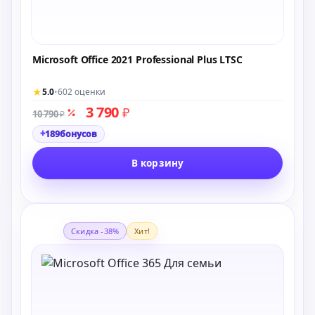
Microsoft Office 2021 Professional Plus LTSC
★
5.0
•
602 оценки
3 790
₽
10 790
₽
+
189
бонусов
В корзину
Скидка -38%
Хит!