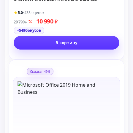
★
5.0
•
438 оценок
10 990
₽
29 790
₽
+
549
бонусов
В корзину
Скидка -49%