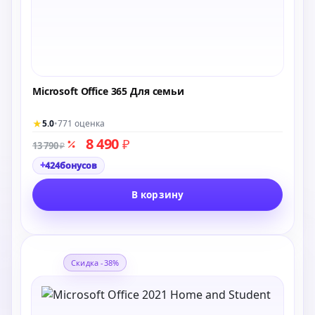
Microsoft Office 365 Для семьи
★
5.0
•
771 оценка
8 490
₽
13 790
₽
+
424
бонусов
В корзину
Скидка -38%