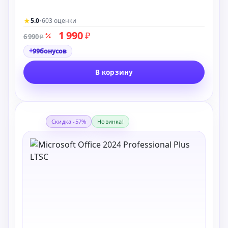
★
5.0
•
603 оценки
1 990
₽
6 990
₽
+
99
бонусов
В корзину
Скидка -57%
Новинка!