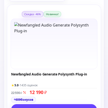
Скидка -46%
Новинка!
Newfangled Audio Generate Polysynth Plug-in
★
5.0
•
1435 оценок
12 190
₽
22 590
₽
+
609
бонусов