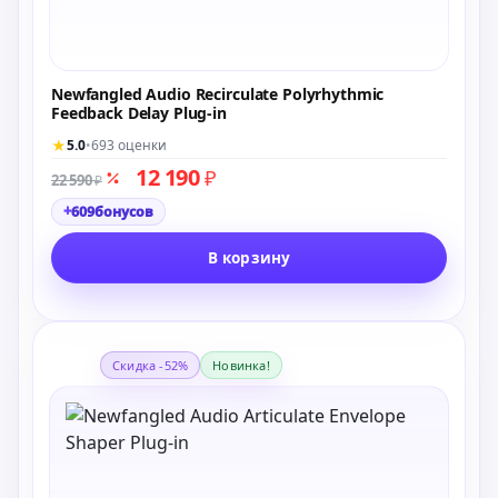
Newfangled Audio Recirculate Polyrhythmic
Feedback Delay Plug-in
★
5.0
•
693 оценки
12 190
₽
22 590
₽
+
609
бонусов
В корзину
Скидка -52%
Новинка!