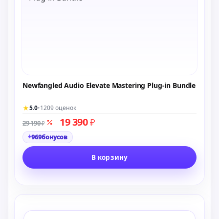
Newfangled Audio Elevate Mastering Plug-in Bundle
★
5.0
•
1209 оценок
19 390
₽
29 190
₽
+
969
бонусов
В корзину