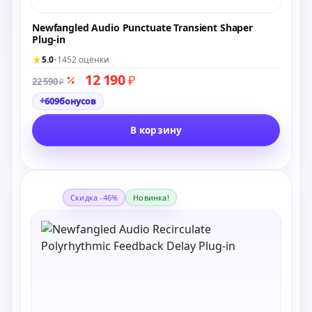
Newfangled Audio Punctuate Transient Shaper
Plug-in
★
5.0
•
1452 оценки
12 190
₽
22 590
₽
+
609
бонусов
В корзину
Скидка -46%
Новинка!