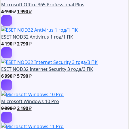
Microsoft Office 365 Professional Plus
990 ₽.
Первоначальная
Текущая
4 190
₽
1 990
₽
цена
цена:
составляла
1
4
990 ₽.
ESET NOD32 Antivirus 1 год/1 ПК
190 ₽.
Первоначальная
Текущая
4 190
₽
2 790
₽
цена
цена:
составляла
2
4
790 ₽.
ESET NOD32 Internet Security 3 года/3 ПК
190 ₽.
Первоначальная
Текущая
6 990
₽
5 790
₽
цена
цена:
составляла
5
6
790 ₽.
Microsoft Windows 10 Pro
990 ₽.
Первоначальная
Текущая
9 990
₽
2 190
₽
цена
цена:
составляла
2
9
190 ₽.