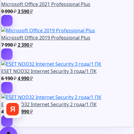
Microsoft Office 2021 Professional Plus
990 ₽.
Первоначальная
Текущая
9 990
₽
3 590
₽
цена
цена:
составляла
3
9
590 ₽.
Microsoft Office 2019 Professional Plus
990 ₽.
Первоначальная
Текущая
7 990
₽
2 390
₽
цена
цена:
составляла
2
7
390 ₽.
ESET NOD32 Internet Security 3 года/1 ПК
990 ₽.
Первоначальная
Текущая
6 190
₽
4 990
₽
цена
цена:
составляла
4
6
990 ₽.
ESET NOD32 Internet Security 2 года/1 ПК
190 ₽.
Я
Первоначальная
Текущая
4 990
₽
3 990
₽
цена
цена:
составляла
3
4
990 ₽.