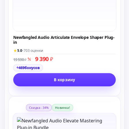
Newfangled Audio Articulate Envelope Shaper Plug-
in
★
5.0
•
703 оценки
9 390
₽
19 590
₽
+
469
бонусов
В корзину
Скидка -34%
Новинка!