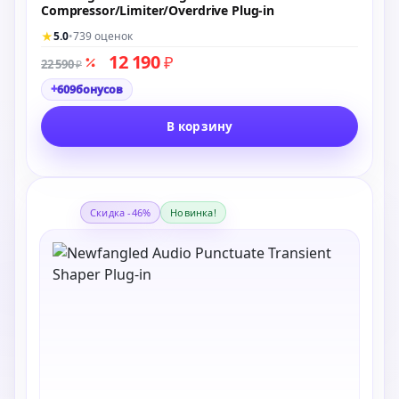
Compressor/Limiter/Overdrive Plug-in
★
5.0
•
739 оценок
12 190
₽
22 590
₽
+
609
бонусов
В корзину
Скидка -46%
Новинка!