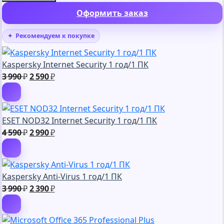
Оформить заказ
Рекомендуем к покупке
Kaspersky Internet Security 1 год/1 ПК
Первоначальная
Текущая
3 990
₽
2 590
₽
цена
цена:
составляла
2
3
590 ₽.
ESET NOD32 Internet Security 1 год/1 ПК
990 ₽.
Первоначальная
Текущая
4 590
₽
2 990
₽
цена
цена:
составляла
2
4
990 ₽.
Kaspersky Anti-Virus 1 год/1 ПК
590 ₽.
Первоначальная
Текущая
3 990
₽
2 390
₽
цена
цена:
составляла
2
3
390 ₽.