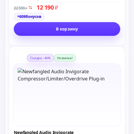
12 190
₽
22 590
₽
+
609
бонусов
В корзину
Скидка -46%
Новинка!
Newfangled Audio Invigorate