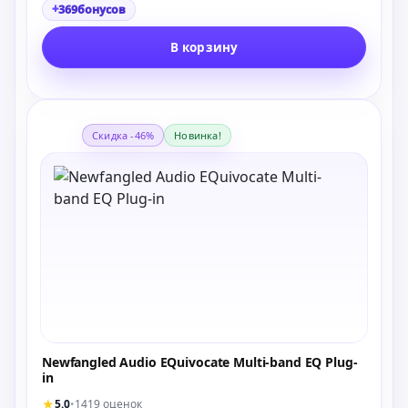
+
369
бонусов
В корзину
Скидка -46%
Новинка!
Newfangled Audio EQuivocate Multi-band EQ Plug-
in
★
5.0
•
1419 оценок