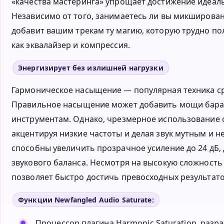
«качества мастеринга» упрощает достижение идеал
Независимо от того, занимаетесь ли вы микширован
добавит вашим трекам ту магию, которую трудно п
как эквалайзер и компрессия.
Энергизирует без излишней нагрузки
Гармоническое насыщение — популярная техника ср
Правильное насыщение может добавить мощи бараба
инструментам. Однако, чрезмерное использование 
акцентируя низкие частоты и делая звук мутным и 
способны увеличить прозрачное усиление до 24 дБ,
звукового баланса. Несмотря на высокую сложность
позволяет быстро достичь превосходных результато
Функции Newfangled Audio Saturate:
Процессор плагина Harmonic Saturation, разра