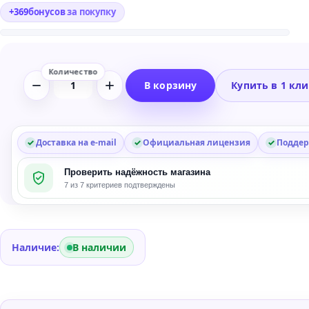
+
369
бонусов
за покупку
В корзину
Купить в 1 кл
Количество
товара
Newfangled
Audio
Доставка на e-mail
Официальная лицензия
Поддер
Saturate
Проверить надёжность магазина
Spectral
7 из 7 критериев подтверждены
Clipper
and
Overdrive
Plug-
Наличие:
В наличии
in