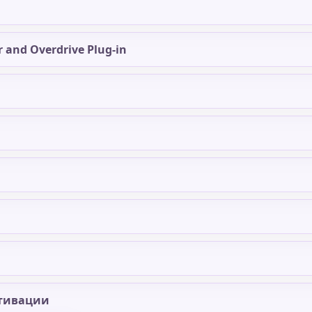
r and Overdrive Plug-in
тивации