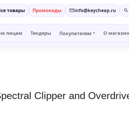
Все товары
Промокоды
info@keycheap.ru
−
+
им лицам
Тендеры
О магази
Покупателям
ectral Clipper and Overdrive