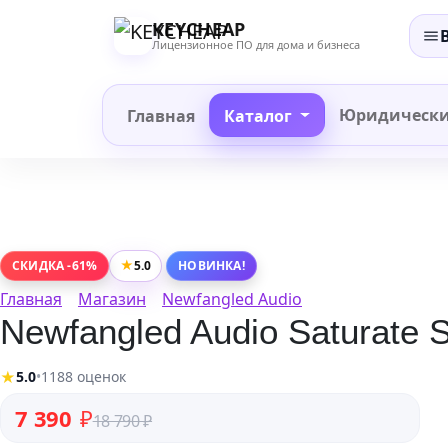
Перейти
KEYCHEAP
к
Лицензионное ПО для дома и бизнеса
содержанию
Юридическ
Главная
Каталог
★
5.0
СКИДКА -61%
НОВИНКА!
Главная
Магазин
Newfangled Audio
Newfangled Audio Saturate Sp
★
5.0
•
1188 оценок
Первоначальная цена составляла 18 790 ₽.
Текущая цена: 7 390 ₽.
7 390
₽
18 790
₽