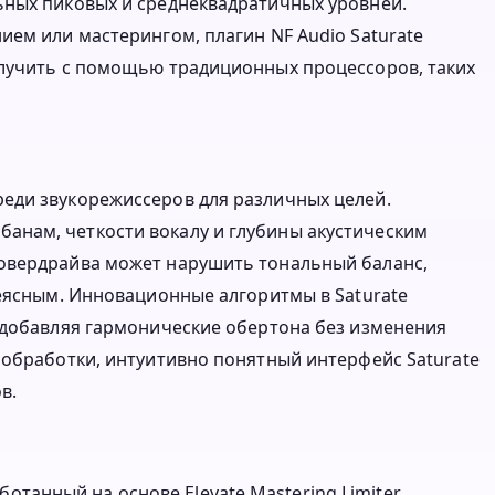
ьных пиковых и среднеквадратичных уровней.
ием или мастерингом, плагин NF Audio Saturate
олучить с помощью традиционных процессоров, таких
еди звукорежиссеров для различных целей.
нам, четкости вокалу и глубины акустическим
овердрайва может нарушить тональный баланс,
неясным. Инновационные алгоритмы в Saturate
 добавляя гармонические обертона без изменения
 обработки, интуитивно понятный интерфейс Saturate
в.
ботанный на основе Elevate Mastering Limiter