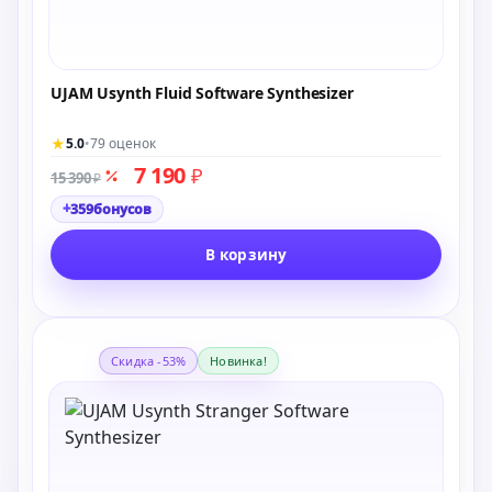
UJAM Usynth Fluid Software Synthesizer
★
5.0
•
79 оценок
7 190
₽
15 390
₽
+
359
бонусов
В корзину
Скидка -53%
Новинка!