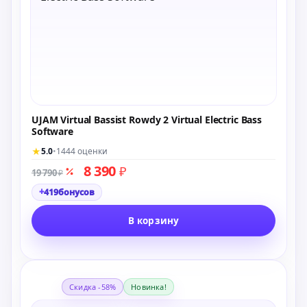
UJAM Virtual Bassist Rowdy 2 Virtual Electric Bass
Software
★
5.0
•
1444 оценки
8 390
₽
19 790
₽
+
419
бонусов
В корзину
Скидка -58%
Новинка!