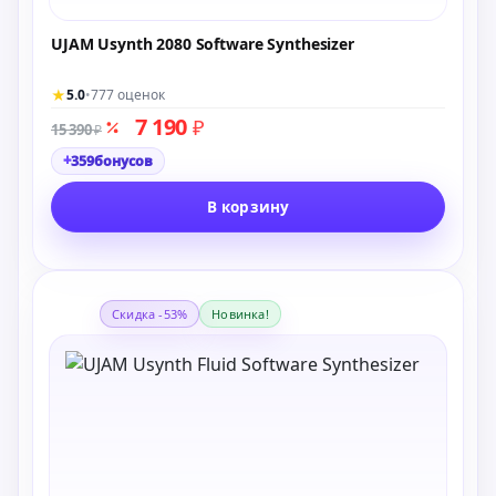
UJAM Usynth 2080 Software Synthesizer
★
5.0
•
777 оценок
7 190
₽
15 390
₽
+
359
бонусов
В корзину
Скидка -53%
Новинка!