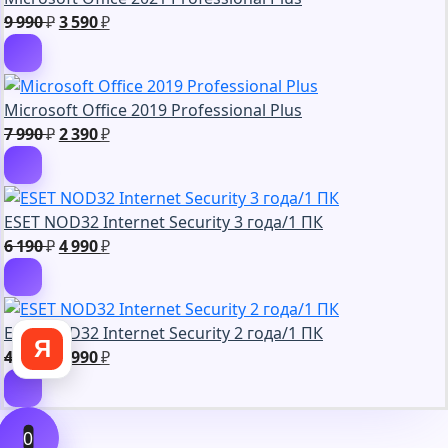
990 ₽.
Первоначальная
Текущая
9 990
₽
3 590
₽
цена
цена:
составляла
3
9
590 ₽.
Microsoft Office 2019 Professional Plus
990 ₽.
Первоначальная
Текущая
7 990
₽
2 390
₽
цена
цена:
составляла
2
7
390 ₽.
ESET NOD32 Internet Security 3 года/1 ПК
990 ₽.
Первоначальная
Текущая
6 190
₽
4 990
₽
цена
цена:
составляла
4
6
990 ₽.
ESET NOD32 Internet Security 2 года/1 ПК
190 ₽.
Я
Первоначальная
Текущая
4 990
₽
3 990
₽
цена
цена:
составляла
3
4
990 ₽.
0