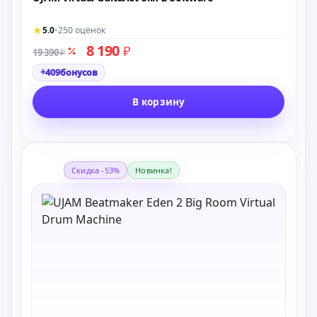
★
5.0
•
250 оценок
8 190
₽
19 390
₽
+
409
бонусов
В корзину
Скидка -53%
Новинка!