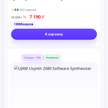
★
5.0
•
302 оценки
7 190
₽
15 390
₽
+
359
бонусов
В корзину
Скидка -53%
Новинка!