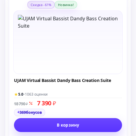
Скидка -61%
Новинка!
UJAM Virtual Bassist Dandy Bass Creation Suite
★
5.0
•
1063 оценки
7 390
₽
18 790
₽
+
369
бонусов
В корзину