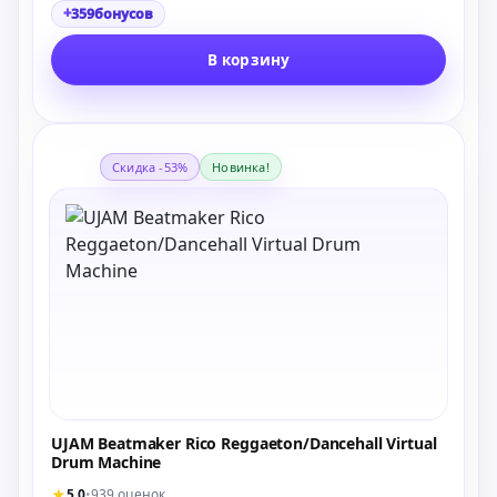
+
359
бонусов
В корзину
Скидка -53%
Новинка!
UJAM Beatmaker Rico Reggaeton/Dancehall Virtual
Drum Machine
★
5.0
•
939 оценок