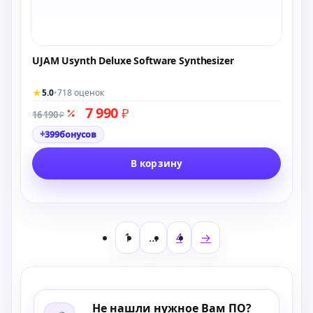
UJAM Usynth Deluxe Software Synthesizer
★
5.0
•
718 оценок
7 990
₽
16 190
₽
+
399
бонусов
В корзину
1
…
4
→
Не нашли нужное Вам ПО?