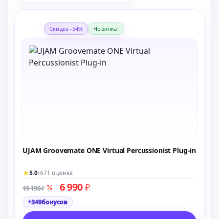
Скидка -54%
Новинка!
UJAM Groovemate ONE Virtual Percussionist Plug-in
★
5.0
•
671 оценка
6 990
₽
15 190
₽
+
349
бонусов