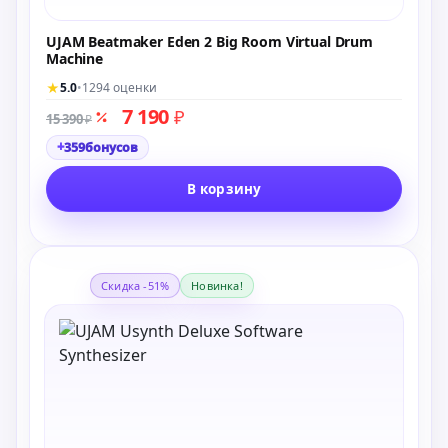
UJAM Beatmaker Eden 2 Big Room Virtual Drum
Machine
★
5.0
•
1294 оценки
7 190
₽
15 390
₽
+
359
бонусов
В корзину
Скидка -51%
Новинка!