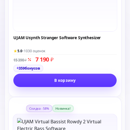
UJAM Usynth Stranger Software Synthesizer
★
5.0
•
1030 оценок
7 190
₽
15 390
₽
+
359
бонусов
В корзину
Скидка -58%
Новинка!