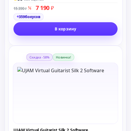
7 190
₽
15 390
₽
+
359
бонусов
В корзину
Скидка -58%
Новинка!
UJAM Virtual Guitarist Silk 2 Software