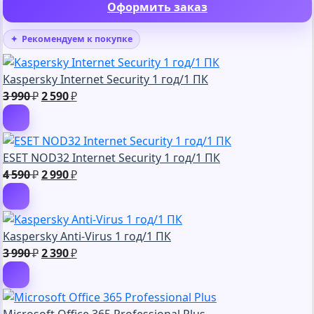
Оформить заказ
Рекомендуем к покупке
Kaspersky Internet Security 1 год/1 ПК
Первоначальная
Текущая
3 990
₽
2 590
₽
цена
цена:
составляла
2
3
590 ₽.
ESET NOD32 Internet Security 1 год/1 ПК
990 ₽.
Первоначальная
Текущая
4 590
₽
2 990
₽
цена
цена:
составляла
2
4
990 ₽.
Kaspersky Anti-Virus 1 год/1 ПК
590 ₽.
Первоначальная
Текущая
3 990
₽
2 390
₽
цена
цена:
составляла
2
3
390 ₽.