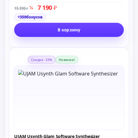
7 190
₽
15 390
₽
+
359
бонусов
В корзину
Скидка -53%
Новинка!
UJAM Usynth Glam Software Synthesizer