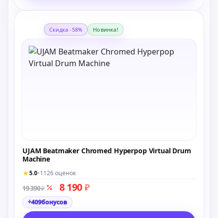
Скидка -58%
Новинка!
UJAM Beatmaker Chromed Hyperpop Virtual Drum
Machine
★
5.0
•
1126 оценок
8 190
₽
19 390
₽
+
409
бонусов