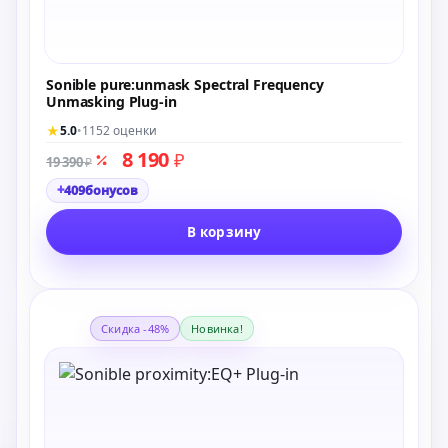
Sonible pure:unmask Spectral Frequency
Unmasking Plug-in
★
5.0
•
1152 оценки
8 190
₽
19 390
₽
+
409
бонусов
В корзину
Скидка -48%
Новинка!