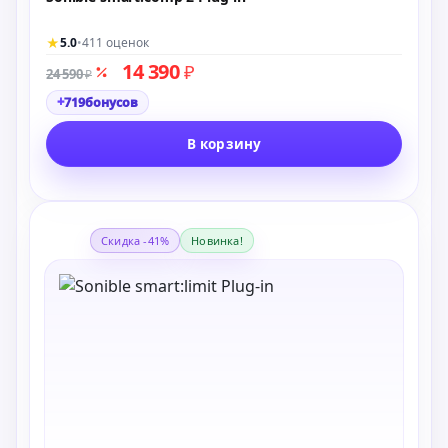
★
5.0
•
411 оценок
14 390
₽
24 590
₽
+
719
бонусов
В корзину
Скидка -41%
Новинка!