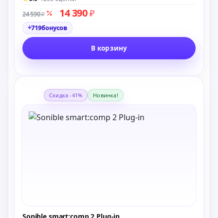
14 390
₽
24 590
₽
+
719
бонусов
В корзину
Скидка -41%
Новинка!
Sonible smart:comp 2 Plug-in