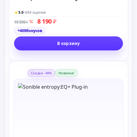
★
5.0
•
694 оценки
8 190
₽
19 390
₽
+
409
бонусов
В корзину
Скидка -48%
Новинка!