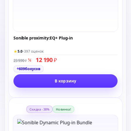
Sonible proximity:EQ+ Plug-in
★
5.0
•
397 оценок
12 190
₽
23 590
₽
+
609
бонусов
В корзину
Скидка -38%
Новинка!