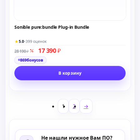
Sonible pure:bundle Plug-in Bundle
★
5.0
•
399 оценок
17 390
₽
28 190
₽
+
869
бонусов
В корзину
1
2
→
Не нашли нужное Вам ПО?