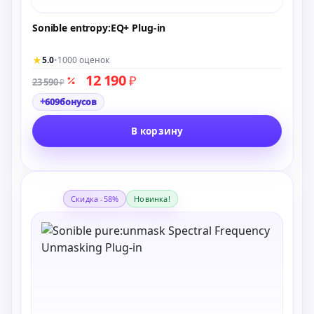
Sonible entropy:EQ+ Plug-in
★
5.0
•
1000 оценок
12 190
₽
23 590
₽
+
609
бонусов
В корзину
Скидка -58%
Новинка!