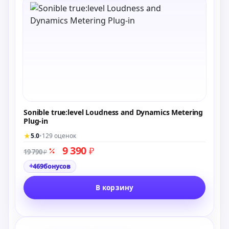
Sonible true:level Loudness and Dynamics Metering
Plug-in
★
5.0
•
129 оценок
9 390
₽
19 790
₽
+
469
бонусов
В корзину