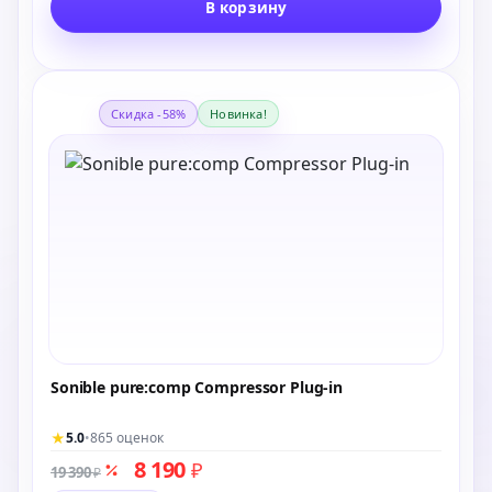
В корзину
Скидка -58%
Новинка!
Sonible pure:comp Compressor Plug-in
★
5.0
•
865 оценок
8 190
₽
19 390
₽