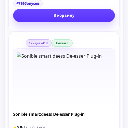
+
719
бонусов
В корзину
Скидка -41%
Новинка!
Sonible smart:deess De-esser Plug-in
★
5.0
•
1253 оценки