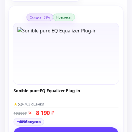
Скидка -58%
Новинка!
Sonible pure:EQ Equalizer Plug-in
★
5.0
•
763 оценки
8 190
₽
19 390
₽
+
409
бонусов