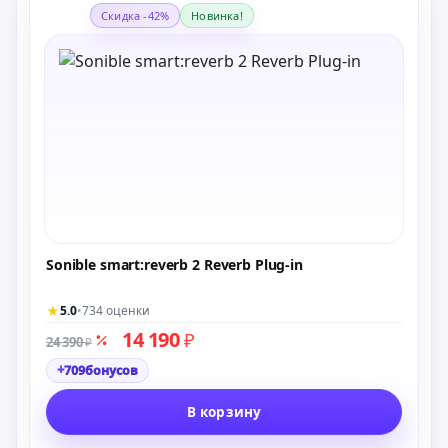
Скидка -42%
Новинка!
Sonible smart:reverb 2 Reverb Plug-in
★
5.0
•
734 оценки
14 190
₽
24 390
₽
+
709
бонусов
В корзину