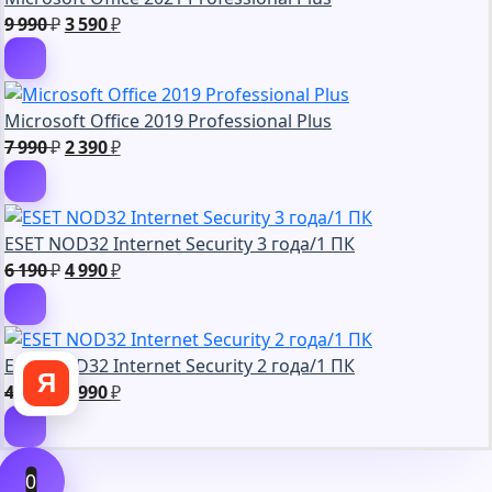
990 ₽.
Первоначальная
Текущая
9 990
₽
3 590
₽
цена
цена:
составляла
3
9
590 ₽.
Microsoft Office 2019 Professional Plus
990 ₽.
Первоначальная
Текущая
7 990
₽
2 390
₽
цена
цена:
составляла
2
7
390 ₽.
ESET NOD32 Internet Security 3 года/1 ПК
990 ₽.
Первоначальная
Текущая
6 190
₽
4 990
₽
цена
цена:
составляла
4
6
990 ₽.
ESET NOD32 Internet Security 2 года/1 ПК
190 ₽.
Я
Первоначальная
Текущая
4 990
₽
3 990
₽
цена
цена:
составляла
3
4
990 ₽.
0