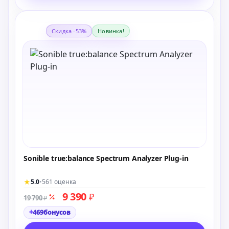
Скидка -53%
Новинка!
Sonible true:balance Spectrum Analyzer Plug-in
★
5.0
•
561 оценка
9 390
₽
19 790
₽
+
469
бонусов