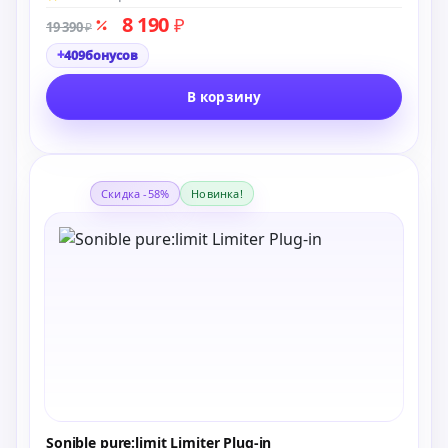
8 190
₽
19 390
₽
+
409
бонусов
В корзину
Скидка -58%
Новинка!
Sonible pure:limit Limiter Plug-in