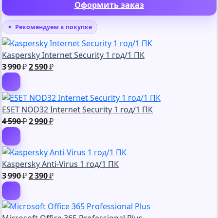
Оформить заказ
Рекомендуем к покупке
Kaspersky Internet Security 1 год/1 ПК
Первоначальная
Текущая
3 990
₽
2 590
₽
цена
цена:
составляла
2
3
590 ₽.
ESET NOD32 Internet Security 1 год/1 ПК
990 ₽.
Первоначальная
Текущая
4 590
₽
2 990
₽
цена
цена:
составляла
2
4
990 ₽.
Kaspersky Anti-Virus 1 год/1 ПК
590 ₽.
Первоначальная
Текущая
3 990
₽
2 390
₽
цена
цена:
составляла
2
3
390 ₽.