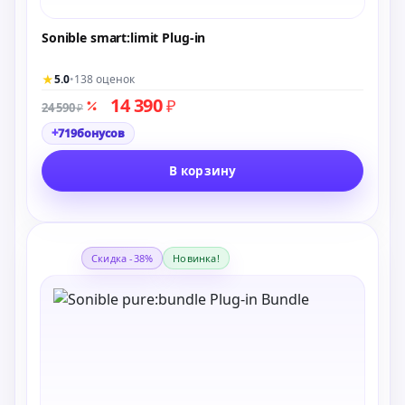
Sonible smart:limit Plug-in
★
5.0
•
138 оценок
14 390
₽
24 590
₽
+
719
бонусов
В корзину
Скидка -38%
Новинка!