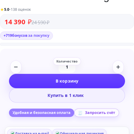
★
5.0
•
138 оценок
Первоначальная цена составляла 24 590 ₽.
Текущая цена: 14 390 ₽.
14 390
₽
24 590
₽
+
719
бонусов
за покупку
Количество
товара
В корзину
Sonible
smart:limit
Купить в 1 клик
Plug-
in
Удобная и безопасная оплата
Запросить счёт
Доставка на e-mail
Официальная лицензия