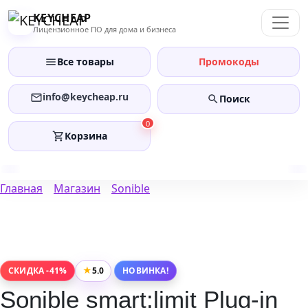
Перейти
KEYCHEAP
к
Лицензионное ПО для дома и бизнеса
содержанию
Все товары
Промокоды
info@keycheap.ru
Поиск
0
Корзина
Главная
Магазин
Sonible
★
5.0
СКИДКА -41%
НОВИНКА!
Sonible smart:limit Plug-in