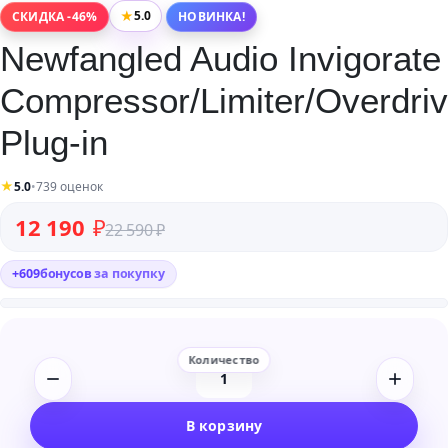
★
5.0
СКИДКА -46%
НОВИНКА!
Newfangled Audio Invigorate
Compressor/Limiter/Overdri
Plug-in
★
5.0
•
739 оценок
Первоначальная цена составляла 22 590 ₽.
Текущая цена: 12 190 ₽.
12 190
₽
22 590
₽
+
609
бонусов
за покупку
Количество
товара
В корзину
Newfangled