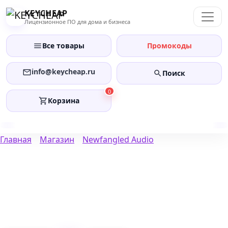
Перейти
KEYCHEAP
к
Лицензионное ПО для дома и бизнеса
содержанию
Все товары
Промокоды
info@keycheap.ru
Поиск
0
Корзина
Главная
Магазин
Newfangled Audio