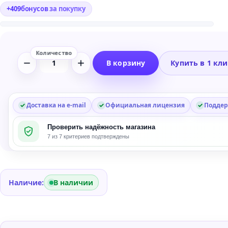
+
409
бонусов
за покупку
В корзину
Купить в 1 кл
Количество
товара
AIR
Delay
Доставка на e-mail
Официальная лицензия
Поддер
Pro
Проверить надёжность магазина
Plug-
7 из 7 критериев подтверждены
in
Наличие:
В наличии