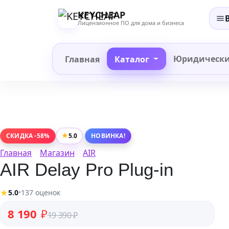
Перейти
KEYCHEAP
к
Лицензионное ПО для дома и бизнеса
содержанию
Юридическ
Главная
Каталог
★
5.0
СКИДКА -58%
НОВИНКА!
Главная
Магазин
AIR
AIR Delay Pro Plug-in
★
5.0
•
137 оценок
Первоначальная цена составляла 19 390 ₽.
Текущая цена: 8 190 ₽.
8 190
₽
19 390
₽