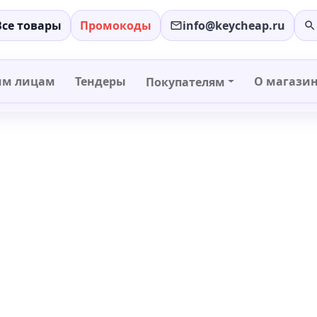
Все товары
Промокоды
info@keycheap.ru
−
+
им лицам
Тендеры
О магази
Покупателям