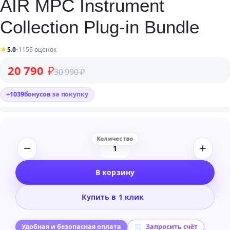
AIR MPC Instrument
Collection Plug-in Bundle
★
5.0
•
1156 оценок
Первоначальная цена составляла 30 990 ₽.
Текущая цена: 20 790 ₽.
20 790
₽
30 990
₽
+
1039
бонусов
за покупку
Количество
товара
В корзину
AIR
MPC
Купить в 1 клик
Instrument
Collection
Plug-
Удобная и безопасная оплата
Запросить счёт