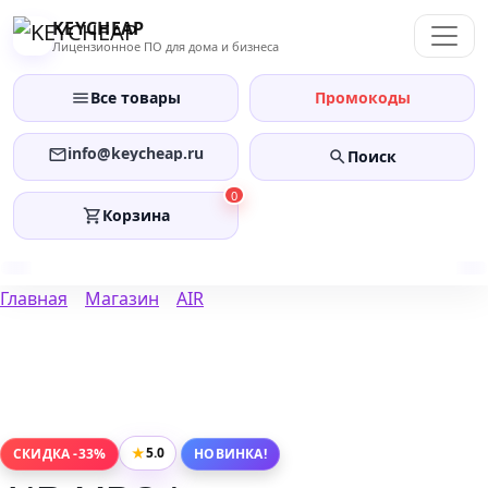
Перейти
KEYCHEAP
к
Лицензионное ПО для дома и бизнеса
содержанию
Все товары
Промокоды
info@keycheap.ru
Поиск
0
Корзина
Главная
Магазин
AIR
★
5.0
СКИДКА -33%
НОВИНКА!