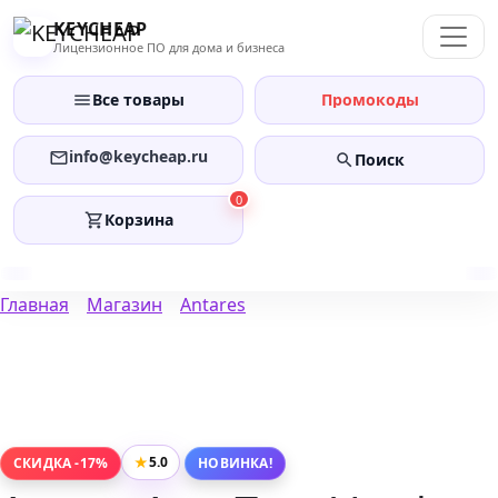
Перейти
KEYCHEAP
к
Лицензионное ПО для дома и бизнеса
содержанию
Все товары
Промокоды
info@keycheap.ru
Поиск
0
Корзина
Главная
Магазин
Antares
★
5.0
СКИДКА -17%
НОВИНКА!