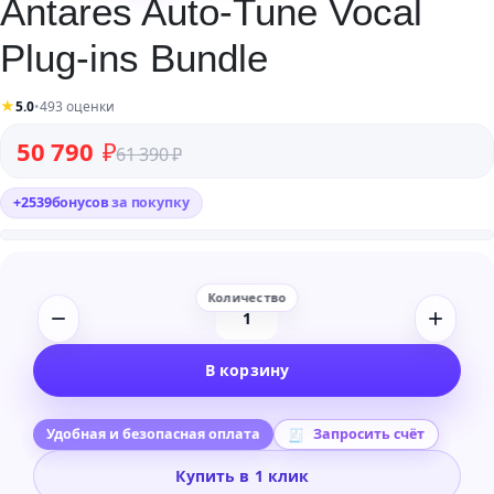
Antares Auto-Tune Vocal
Plug-ins Bundle
★
5.0
•
493 оценки
Первоначальная цена составляла 61 390 ₽.
Текущая цена: 50 790 ₽.
50 790
₽
61 390
₽
+
2539
бонусов
за покупку
Количество
товара
В корзину
Antares
Auto-
Tune
Удобная и безопасная оплата
Запросить счёт
Vocal
Купить в 1 клик
Plug-