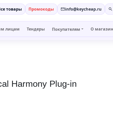
Все товары
Промокоды
info@keycheap.ru
−
+
им лицам
Тендеры
О магази
Покупателям
al Harmony Plug-in