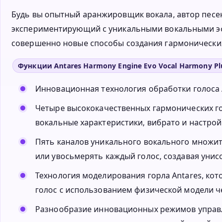
Будь вы опытный аранжировщик вокала, автор песе
экспериментирующий с уникальными вокальными эф
совершенно новые способы создания гармонических п
Функции Antares Harmony Engine Evo Vocal Harmony Plu
Инновационная технология обработки голоса A
Четыре высококачественных гармонических г
вокальные характеристики, вибрато и настро
Пять каналов уникального вокального множит
или увосьмерять каждый голос, создавая унис
Технология моделирования горла Antares, ко
голос с использованием физической модели че
Разнообразие инновационных режимов управл