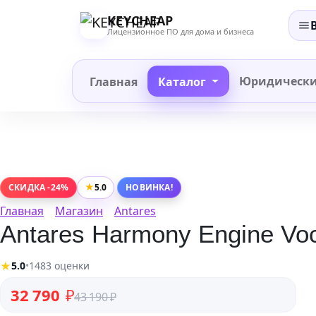
Перейти
KEYCHEAP
к
Лицензионное ПО для дома и бизнеса
содержанию
Юридическ
Главная
Каталог
★
5.0
СКИДКА -24%
НОВИНКА!
Главная
Магазин
Antares
Antares Harmony Engine Voc
★
5.0
•
1483 оценки
Первоначальная цена составляла 43 190 ₽.
Текущая цена: 32 790 ₽.
32 790
₽
43 190
₽