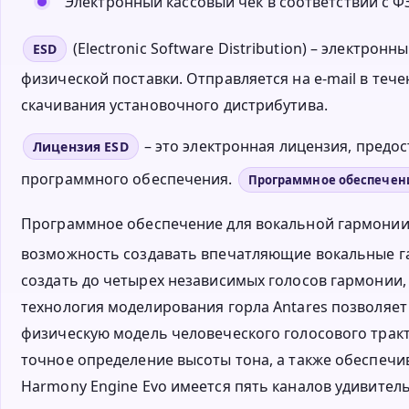
Электронный кассовый чек в соответствии с ФЗ
(Electronic Software Distribution) – электро
ESD
физической поставки. Отправляется на e-mail в тече
скачивания установочного дистрибутива.
– это электронная лицензия, пред
Лицензия ESD
программного обеспечения.
Программное обеспечен
Программное обеспечение для вокальной гармони
возможность создавать впечатляющие вокальные г
создать до четырех независимых голосов гармонии,
технология моделирования горла Antares позволяе
физическую модель человеческого голосового тракт
точное определение высоты тона, а также обеспечив
Harmony Engine Evo имеется пять каналов удивител