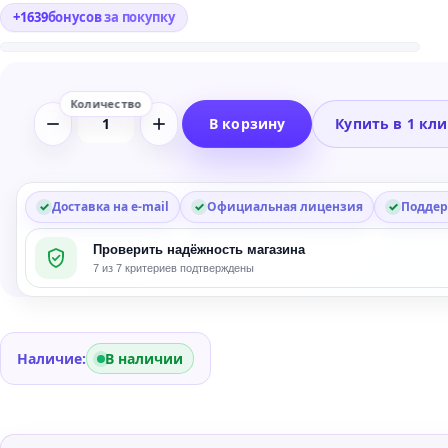
+
1639
бонусов
за покупку
В корзину
Купить в 1 кл
Количество
товара
Antares
Harmony
Доставка на e-mail
Официальная лицензия
Поддер
Engine
Проверить надёжность магазина
Vocal
7 из 7 критериев подтверждены
Harmony
Plug-
in
Наличие:
В наличии