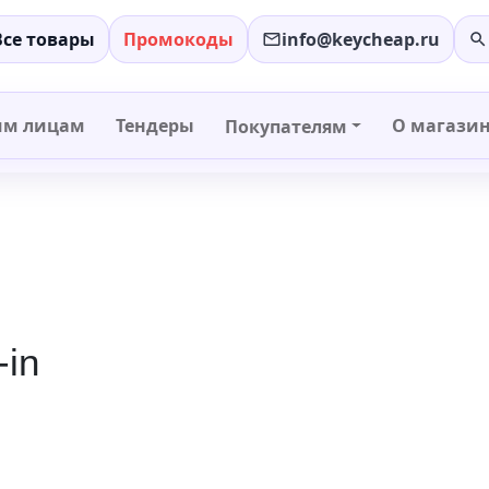
Все товары
Промокоды
info@keycheap.ru
−
+
им лицам
Тендеры
О магази
Покупателям
-in