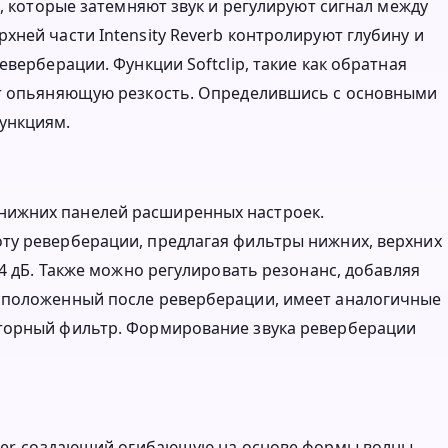
h, которые затемняют звук и регулируют сигнал между
ней части Intensity Reverb контролируют глубину и
верберации. Функции Softclip, такие как обратная
ют опьяняющую резкость. Определившись с основными
ункциям.
нижних панелей расширенных настроек.
ту реверберации, предлагая фильтры нижних, верхних
24 дБ. Также можно регулировать резонанс, добавляя
сположенный после реверберации, имеет аналогичные
кторный фильтр. Формирование звука реверберации
ower, создающий огибающую на основе формы волны