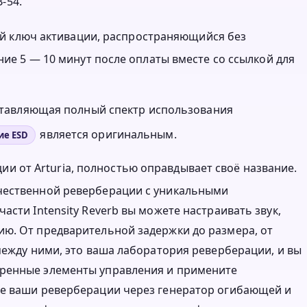
-54.
нный ключ активации, распространяющийся без
ние 5 — 10 минут после оплаты вместе со ссылкой для
оставляющая полный спектр использования
является оригинальным.
ие ESD
ии от Arturia, полностью оправдывает своё название.
чественной реверберации с уникальными
асти Intensity Reverb вы можете настраивать звук,
ю. От предварительной задержки до размера, от
между ними, это ваша лаборатория реверберации, и вы
иренные элементы управления и примените
те ваши реверберации через генератор огибающей и