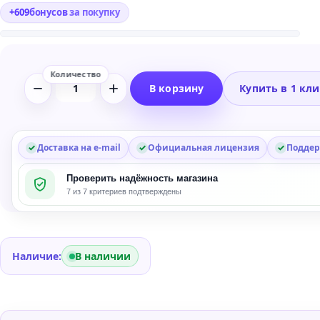
+
609
бонусов
за покупку
В корзину
Купить в 1 кл
Количество
товара
Arturia
Intensity
Доставка на e-mail
Официальная лицензия
Поддер
Reverb
Проверить надёжность магазина
Plug-
7 из 7 критериев подтверждены
in
Наличие:
В наличии