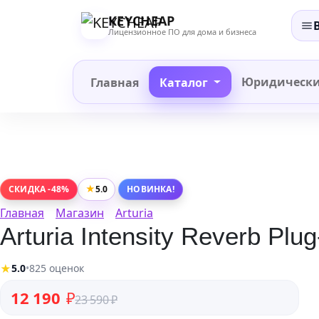
Перейти
KEYCHEAP
к
Лицензионное ПО для дома и бизнеса
содержанию
Юридическ
Главная
Каталог
★
5.0
СКИДКА -48%
НОВИНКА!
Главная
Магазин
Arturia
Arturia Intensity Reverb Plug
★
5.0
•
825 оценок
Первоначальная цена составляла 23 590 ₽.
Текущая цена: 12 190 ₽.
12 190
₽
23 590
₽