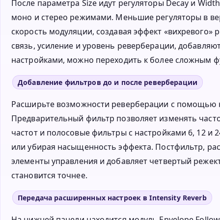
После параметра Size идут регуляторы Decay и Widt
моно и стерео режимами. Меньшие регуляторы в верх
скорость модуляции, создавая эффект «вихревого» ре
связь, усиление и уровень реверберации, добавля
настройками, можно переходить к более сложным ф
Добавление фильтров до и после реверберации
Расширьте возможности реверберации с помощью 
Предварительный фильтр позволяет изменять часто
частот и полосовые фильтры с настройками 6, 12 и 
или убирая насыщенность эффекта. Постфильтр, ра
элементы управления и добавляет четвертый реже
становится точнее.
Передача расширенных настроек в Intensity Reverb
На нижней панели находится модуль Envelope Foll