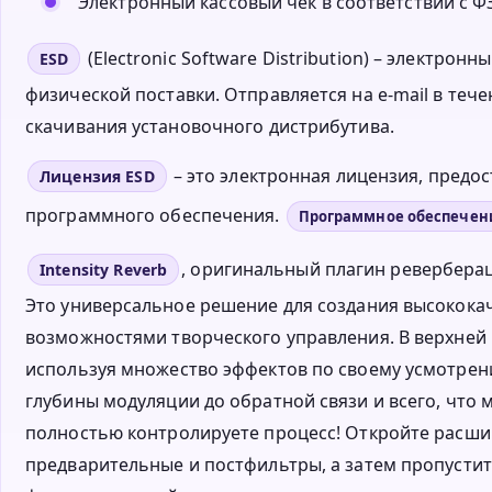
Электронный кассовый чек в соответствии с ФЗ
(Electronic Software Distribution) – электро
ESD
физической поставки. Отправляется на e-mail в тече
скачивания установочного дистрибутива.
– это электронная лицензия, пред
Лицензия ESD
программного обеспечения.
Программное обеспечен
, оригинальный плагин реверберац
Intensity Reverb
Это универсальное решение для создания высокока
возможностями творческого управления. В верхней ч
используя множество эффектов по своему усмотрени
глубины модуляции до обратной связи и всего, что 
полностью контролируете процесс! Откройте расш
предварительные и постфильтры, а затем пропусти