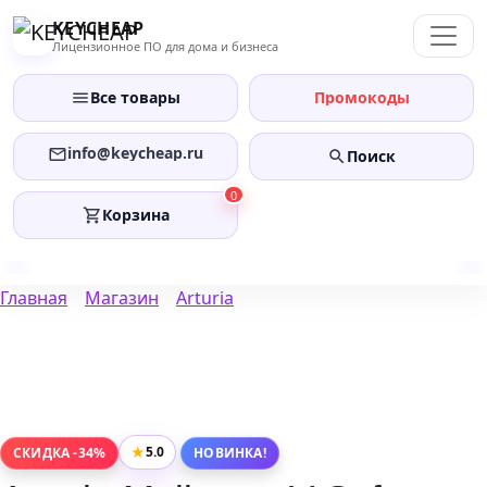
Перейти
KEYCHEAP
к
Лицензионное ПО для дома и бизнеса
содержанию
Все товары
Промокоды
info@keycheap.ru
Поиск
0
Корзина
Главная
Магазин
Arturia
★
5.0
СКИДКА -34%
НОВИНКА!