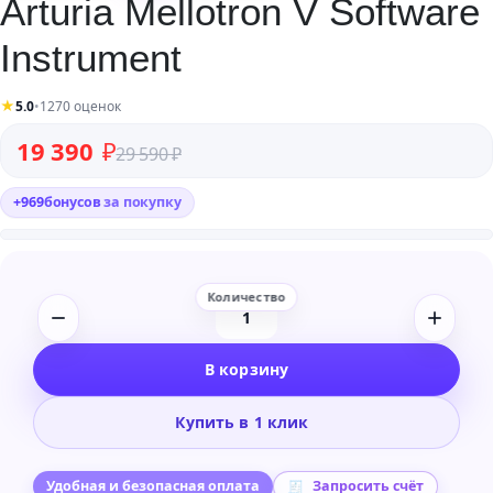
Arturia Mellotron V Software
Instrument
★
5.0
•
1270 оценок
Первоначальная цена составляла 29 590 ₽.
Текущая цена: 19 390 ₽.
19 390
₽
29 590
₽
+
969
бонусов
за покупку
Количество
товара
В корзину
Arturia
Mellotron
Купить в 1 клик
V
Software
Instrument
Удобная и безопасная оплата
Запросить счёт