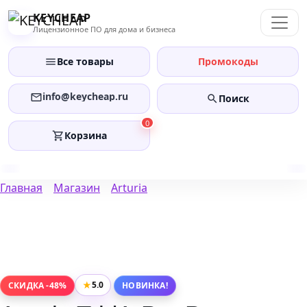
Перейти
KEYCHEAP
к
Лицензионное ПО для дома и бизнеса
содержанию
Все товары
Промокоды
info@keycheap.ru
Поиск
0
Корзина
Главная
Магазин
Arturia
★
5.0
СКИДКА -48%
НОВИНКА!