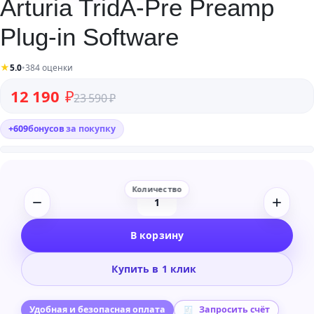
Arturia TridA-Pre Preamp
Plug-in Software
★
5.0
•
384 оценки
Первоначальная цена составляла 23 590 ₽.
Текущая цена: 12 190 ₽.
12 190
₽
23 590
₽
+
609
бонусов
за покупку
Количество
товара
В корзину
Arturia
TridA-
Купить в 1 клик
Pre
Preamp
Plug-
Удобная и безопасная оплата
Запросить счёт