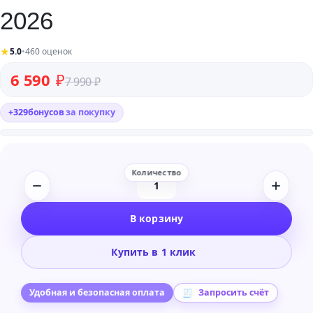
2026
★
5.0
•
460 оценок
Первоначальная цена составляла 7 990 ₽.
Текущая цена: 6 590 ₽.
6 590
₽
7 990
₽
+
329
бонусов
за покупку
Количество
товара
В корзину
Autodesk
CFD
Купить в 1 клик
Ultimate
2026
Удобная и безопасная оплата
Запросить счёт