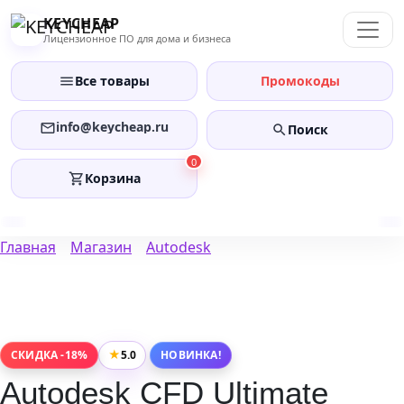
Перейти
KEYCHEAP
к
Лицензионное ПО для дома и бизнеса
содержанию
Все товары
Промокоды
info@keycheap.ru
Поиск
0
Корзина
Главная
Магазин
Autodesk
★
5.0
СКИДКА -18%
НОВИНКА!
Autodesk CFD Ultimate