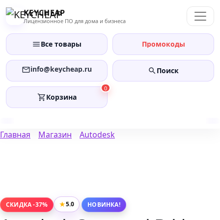
Перейти
KEYCHEAP
к
Лицензионное ПО для дома и бизнеса
содержанию
Все товары
Промокоды
info@keycheap.ru
Поиск
0
Корзина
Главная
Магазин
Autodesk
★
5.0
СКИДКА -37%
НОВИНКА!