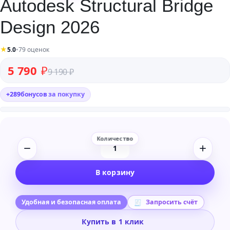
Autodesk Structural Bridge
Design 2026
★
5.0
•
79 оценок
Первоначальная цена составляла 9 190 ₽.
Текущая цена: 5 790 ₽.
5 790
₽
9 190
₽
+
289
бонусов
за покупку
Количество
товара
В корзину
Autodesk
Structural
Bridge
Удобная и безопасная оплата
Запросить счёт
Design
Купить в 1 клик
2026