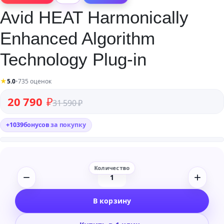
Avid HEAT Harmonically
Enhanced Algorithm
Technology Plug-in
★
5.0
•
735 оценок
Первоначальная цена составляла 31 590 ₽.
Текущая цена: 20 790 ₽.
20 790
₽
31 590
₽
+
1039
бонусов
за покупку
Количество
товара
В корзину
Avid
HEAT