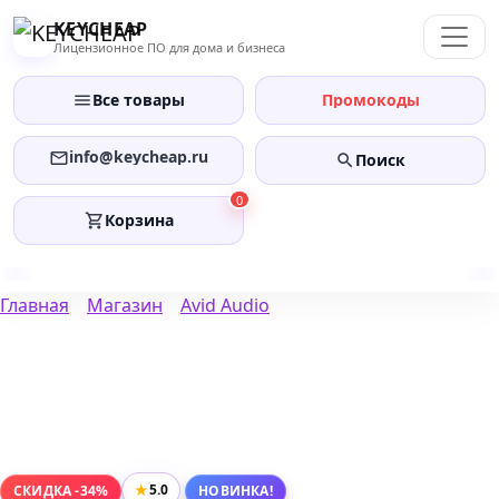
Перейти
KEYCHEAP
к
Лицензионное ПО для дома и бизнеса
содержанию
Все товары
Промокоды
info@keycheap.ru
Поиск
0
Корзина
Главная
Магазин
Avid Audio
★
5.0
СКИДКА -34%
НОВИНКА!