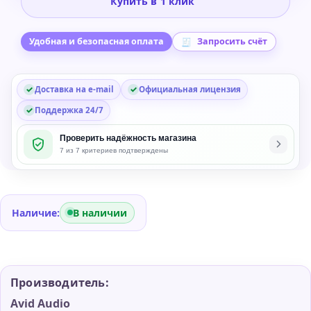
Купить в 1 клик
Harmonically
Enhanced
Algorithm
Удобная и безопасная оплата
Запросить счёт
Technology
Plug-
Доставка на e-mail
Официальная лицензия
in
Поддержка 24/7
Проверить надёжность магазина
7 из 7 критериев подтверждены
Наличие:
В наличии
Производитель:
Avid Audio