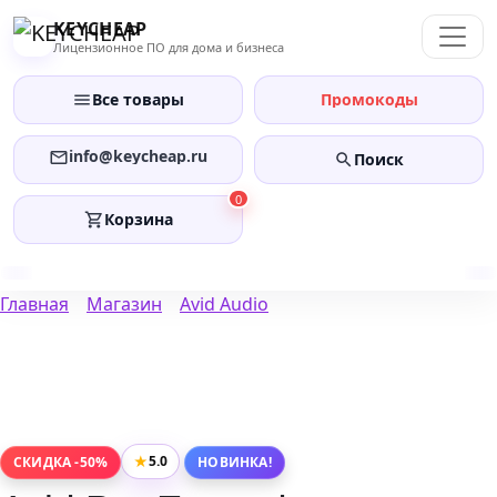
Перейти
KEYCHEAP
к
Лицензионное ПО для дома и бизнеса
содержанию
Все товары
Промокоды
info@keycheap.ru
Поиск
0
Корзина
Главная
Магазин
Avid Audio
★
5.0
СКИДКА -50%
НОВИНКА!