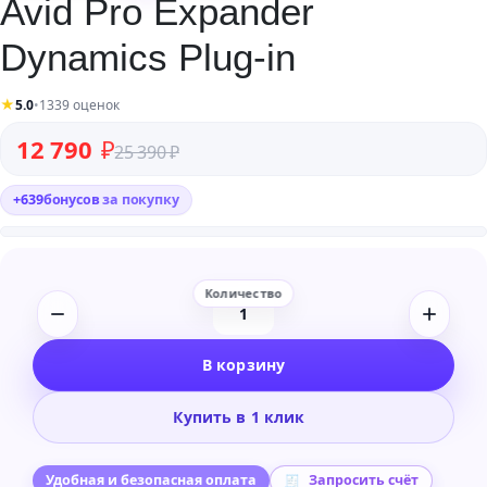
Avid Pro Expander
Dynamics Plug-in
★
5.0
•
1339 оценок
Первоначальная цена составляла 25 390 ₽.
Текущая цена: 12 790 ₽.
12 790
₽
25 390
₽
+
639
бонусов
за покупку
Количество
товара
В корзину
Avid
Pro
Купить в 1 клик
Expander
Dynamics
Plug-
Удобная и безопасная оплата
Запросить счёт