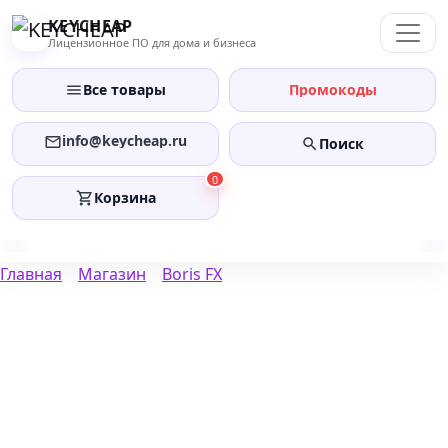
Перейти
KEYCHEAP
к
Лицензионное ПО для дома и бизнеса
содержанию
Все товары
Промокоды
info@keycheap.ru
Поиск
0
Корзина
Главная
Магазин
Boris FX