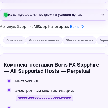
→
Нашли дешевле? Предложим условия лучше!
Артикул:
SapphireAllSupp
Категория:
Boris FX
Описание
Доставка и оплата
Обмен и возврат
Гара
Комплект поставки Boris FX Sapphire
— All Supported Hosts — Perpetual
Инструкция
Электронный ключ активации:
XXXXX-XXXXX-XXXXX-XXXXX-XXXXX