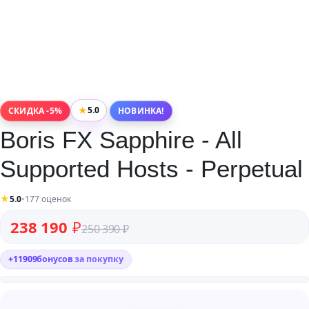
★
5.0
СКИДКА -5%
НОВИНКА!
Boris FX Sapphire - All
Supported Hosts - Perpetual
★
5.0
•
177 оценок
Первоначальная цена составляла 250 390 ₽.
Текущая цена: 238 190 ₽.
238 190
₽
250 390
₽
+
11909
бонусов
за покупку