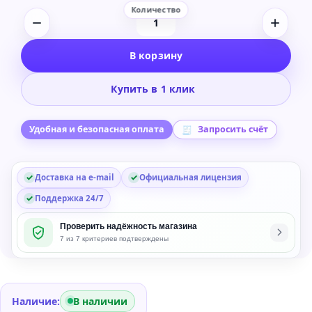
Количество
товара
В корзину
Boris
FX
Купить в 1 клик
Sapphire
-
All
Удобная и безопасная оплата
Запросить счёт
Supported
Hosts
Доставка на e-mail
Официальная лицензия
-
Perpetual
Поддержка 24/7
Проверить надёжность магазина
7 из 7 критериев подтверждены
Наличие:
В наличии