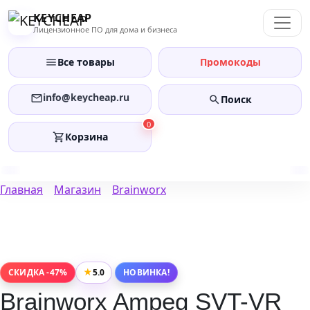
Перейти
KEYCHEAP
к
Лицензионное ПО для дома и бизнеса
содержанию
Все товары
Промокоды
info@keycheap.ru
Поиск
0
Корзина
Главная
Магазин
Brainworx
★
5.0
СКИДКА -47%
НОВИНКА!
Brainworx Ampeg SVT-VR