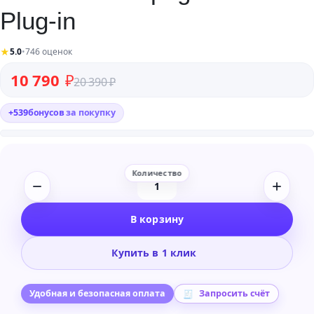
Plug-in
★
5.0
•
746 оценок
Первоначальная цена составляла 20 390 ₽.
Текущая цена: 10 790 ₽.
10 790
₽
20 390
₽
+
539
бонусов
за покупку
Количество
товара
В корзину
Brainworx
Ampeg
Купить в 1 клик
SVT-
VR
Plug-
Удобная и безопасная оплата
Запросить счёт
in