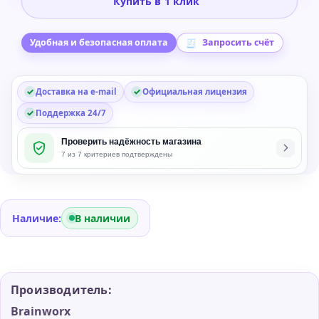
Купить в 1 клик
Audio
Knifonium
Virtual
Удобная и безопасная оплата
Запросить счёт
Analog
Synthesizer
Доставка на e-mail
Официальная лицензия
Plug-
in
Поддержка 24/7
Проверить надёжность магазина
7 из 7 критериев подтверждены
Наличие:
В наличии
Производитель:
Brainworx