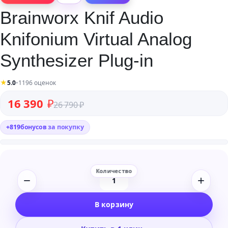
Brainworx Knif Audio
Knifonium Virtual Analog
Synthesizer Plug-in
★
5.0
•
1196 оценок
Первоначальная цена составляла 26 790 ₽.
Текущая цена: 16 390 ₽.
16 390
₽
26 790
₽
+
819
бонусов
за покупку
Количество
товара
В корзину
Brainworx
Knif