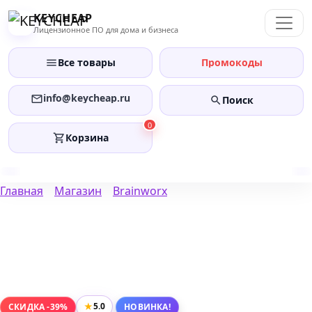
Перейти
KEYCHEAP
к
Лицензионное ПО для дома и бизнеса
содержанию
Все товары
Промокоды
info@keycheap.ru
Поиск
0
Корзина
Главная
Магазин
Brainworx
★
5.0
СКИДКА -39%
НОВИНКА!