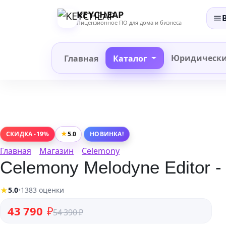
Перейти
KEYCHEAP
к
Лицензионное ПО для дома и бизнеса
содержанию
Юридическ
Главная
Каталог
★
5.0
СКИДКА -19%
НОВИНКА!
Главная
Магазин
Celemony
Celemony Melodyne Editor -
★
5.0
•
1383 оценки
Первоначальная цена составляла 54 390 ₽.
Текущая цена: 43 790 ₽.
43 790
₽
54 390
₽