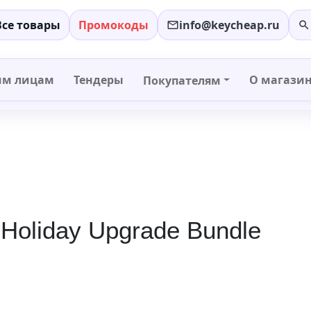
Все товары
Промокоды
info@keycheap.ru
−
+
им лицам
Тендеры
О магази
Покупателям
 Holiday Upgrade Bundle