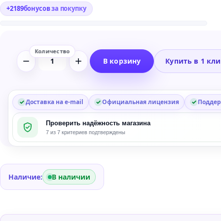
+
2189
бонусов
за покупку
В корзину
Купить в 1 кл
Количество
товара
Celemony
Melodyne
Доставка на e-mail
Официальная лицензия
Поддер
Editor
Проверить надёжность магазина
-
7 из 7 критериев подтверждены
Holiday
Upgrade
Bundle
Наличие:
В наличии