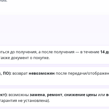
ния.
ться до получения, а после получения — в течение
14 
также документ о покупке.
 ПО):
возврат
невозможен
после передачи/отображени
кт):
возможны
замена
,
ремонт
,
снижение цены
или
в
 гарантия не установлена).