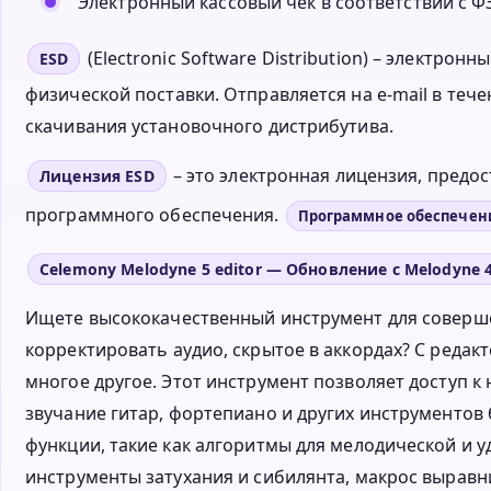
Электронный кассовый чек в соответствии с ФЗ
(Electronic Software Distribution) – электро
ESD
физической поставки. Отправляется на e-mail в тече
скачивания установочного дистрибутива.
– это электронная лицензия, пред
Лицензия ESD
программного обеспечения.
Программное обеспечен
Celemony Melodyne 5 editor — Обновление с Melodyne 4 
Ищете высококачественный инструмент для соверш
корректировать аудио, скрытое в аккордах? С редак
многое другое. Этот инструмент позволяет доступ к
звучание гитар, фортепиано и других инструментов
функции, такие как алгоритмы для мелодической и 
инструменты затухания и сибилянта, макрос выравн