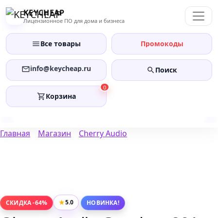
Перейти
KEYCHEAP
к
Лицензионное ПО для дома и бизнеса
содержанию
Все товары
Промокоды
info@keycheap.ru
Поиск
0
Корзина
Главная
Магазин
Cherry Audio
★
5.0
СКИДКА -64%
НОВИНКА!