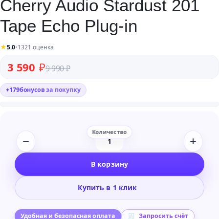
Cherry Audio Stardust 201
Tape Echo Plug-in
★
5.0
•
1321 оценка
Первоначальная цена составляла 9 990 ₽.
Текущая цена: 3 590 ₽.
3 590
₽
9 990
₽
+
179
бонусов
за покупку
Количество
товара
В корзину
Cherry
Audio
Купить в 1 клик
Stardust
201
Tape
Удобная и безопасная оплата
Запросить счёт