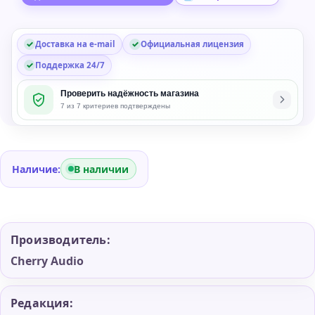
Echo
Plug-
Доставка на e-mail
Официальная лицензия
in
Поддержка 24/7
Проверить надёжность магазина
7 из 7 критериев подтверждены
Наличие:
В наличии
Производитель:
Cherry Audio
Редакция: