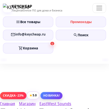
Перейти
KEYCHEAP
к
Лицензионное ПО для дома и бизнеса
содержанию
Все товары
Промокоды
info@keycheap.ru
Поиск
0
Корзина
★
5.0
СКИДКА -23%
НОВИНКА!
Главная
Магазин
EastWest Sounds