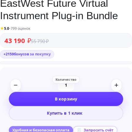
EastWest Future Virtual
Instrument Plug-in Bundle
★
5.0
•
799 оценок
Первоначальная цена составляла 55 790 ₽.
Текущая цена: 43 190 ₽.
43 190
₽
55 790
₽
+
2159
бонусов
за покупку
Количество
товара
В корзину
EastWest
Future
Купить в 1 клик
Virtual
Instrument
Plug-
Удобная и безопасная оплата
Запросить счёт