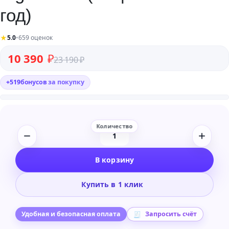
год)
★
5.0
•
659 оценок
Первоначальная цена составляла 23 190 ₽.
Текущая цена: 10 390 ₽.
10 390
₽
23 190
₽
+
519
бонусов
за покупку
Количество
товара
В корзину
Figma
Pro
Купить в 1 клик
(лицензия
на
1
Удобная и безопасная оплата
Запросить счёт
год)