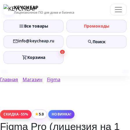
Перейти
KEYCHEAP
к
Лицензионное ПО для дома и бизнеса
содержанию
Все товары
Промокоды
info@keycheap.ru
Поиск
0
Корзина
Главная
Магазин
Figma
★
5.0
СКИДКА -55%
НОВИНКА!
Figma Pro (лицензия на 1