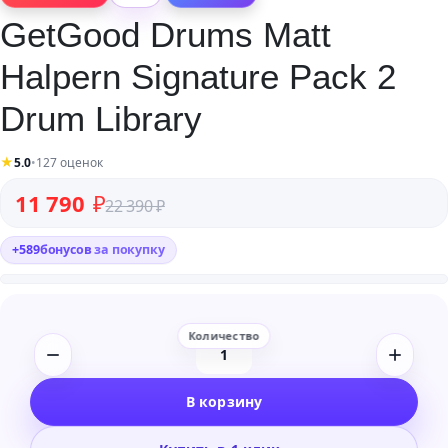
GetGood Drums Matt
Halpern Signature Pack 2
Drum Library
★
5.0
•
127 оценок
Первоначальная цена составляла 22 390 ₽.
Текущая цена: 11 790 ₽.
11 790
₽
22 390
₽
+
589
бонусов
за покупку
Количество
товара
В корзину
GetGood
Drums