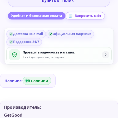
Купить в 1 клик
Matt
Halpern
Signature
Удобная и безопасная оплата
Запросить счёт
Pack
2
Доставка на e-mail
Официальная лицензия
Drum
Library
Поддержка 24/7
Проверить надёжность магазина
7 из 7 критериев подтверждены
Наличие:
В наличии
Производитель:
GetGood