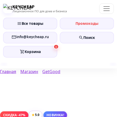
Перейти
KEYCHEAP
к
Лицензионное ПО для дома и бизнеса
содержанию
Все товары
Промокоды
info@keycheap.ru
Поиск
0
Корзина
Главная
Магазин
GetGood
★
5.0
СКИДКА -47%
НОВИНКА!