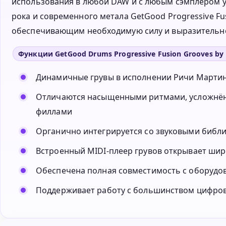
использования в любой DAW и с любым сэмплером у
рока и современного метала GetGood Progressive F
обеспечивающим необходимую силу и выразительно
Функции GetGood Drums Progressive Fusion Grooves by R
Динамичные грувы в исполнении Ричи Мартине
Отличаются насыщенными ритмами, усложнё
филлами
Органично интегрируется со звуковыми библ
Встроенный MIDI-плеер грувов открывает шир
Обеспечена полная совместимость с оборудов
Поддерживает работу с большинством цифровы