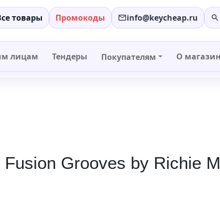
Все товары
Промокоды
info@keycheap.ru
−
+
им лицам
Тендеры
О магази
Покупателям
Fusion Grooves by Richie M