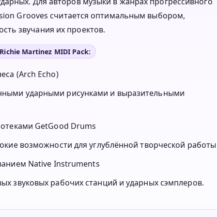
дарных. Для авторов музыки в жанрах прогрессивного
usion Grooves считается оптимальным выбором,
сть звучания их проектов.
ichie Martinez MIDI Pack:
са (Arch Echo)
нными ударными рисунками и выразительными
иотеками GetGood Drums
окие возможности для углублённой творческой работы
анием Native Instruments
х звуковых рабочих станций и ударных сэмплеров.