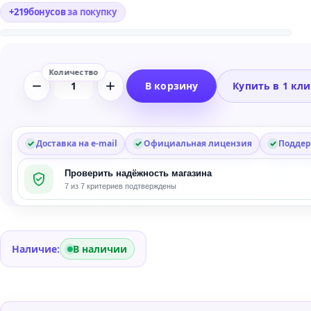
+
219
бонусов
за покупку
В корзину
Купить в 1 кл
Количество
товара
GetGood
Drums
Доставка на e-mail
Официальная лицензия
Поддер
Progressive
Проверить надёжность магазина
Fusion
7 из 7 критериев подтверждены
Grooves
by
Richie
Martinez
Наличие:
В наличии
MIDI
Pack