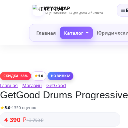
Перейти
KEYCHEAP
к
Лицензионное ПО для дома и бизнеса
содержанию
Юридическ
Главная
Каталог
★
5.0
СКИДКА -68%
НОВИНКА!
Главная
Магазин
GetGood
GetGood Drums Progressive 
★
5.0
•
1350 оценок
Первоначальная цена составляла 13 790 ₽.
Текущая цена: 4 390 ₽.
4 390
₽
13 790
₽