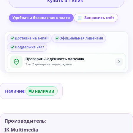
Купить в 1 клик
T-
RackS
Tape
Удобная и безопасная оплата
Запросить счёт
Machines
Collection
Доставка на e-mail
Официальная лицензия
Software
Suite
Поддержка 24/7
Проверить надёжность магазина
7 из 7 критериев подтверждены
Наличие:
В наличии
Производитель:
IK Multimedia