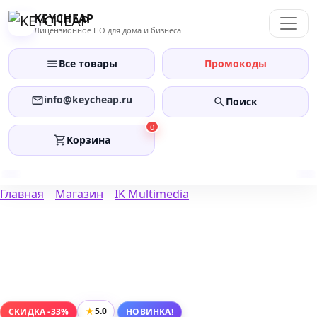
Перейти
KEYCHEAP
к
Лицензионное ПО для дома и бизнеса
содержанию
Все товары
Промокоды
info@keycheap.ru
Поиск
0
Корзина
Главная
Магазин
IK Multimedia
★
5.0
СКИДКА -33%
НОВИНКА!