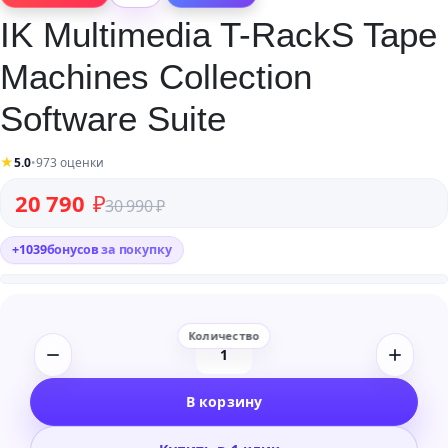
IK Multimedia T-RackS Tape
Machines Collection
Software Suite
★
5.0
•
973 оценки
Первоначальная цена составляла 30 990 ₽.
Текущая цена: 20 790 ₽.
20 790
₽
30 990
₽
+
1039
бонусов
за покупку
Количество
товара
В корзину
IK
Multimedia