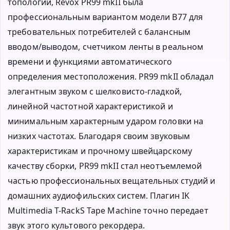
топологий, Revox PR99 mkII была
профессиональным вариантом модели B77 для
требовательных потребителей с балансным
вводом/выводом, счетчиком ленты в реальном
времени и функциями автоматического
определения местоположения. PR99 mkII обладал
элегантным звуком с шелковисто-гладкой,
линейной частотной характеристикой и
минимальным характерным ударом головки на
низких частотах. Благодаря своим звуковым
характеристикам и прочному швейцарскому
качеству сборки, PR99 mkII стал неотъемлемой
частью профессиональных вещательных студий и
домашних аудиофильских систем. Плагин IK
Multimedia T-RackS Tape Machine точно передает
звук этого культового рекордера.