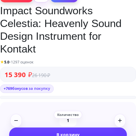
Impact Soundworks
Celestia: Heavenly Sound
Design Instrument for
Kontakt
★
5.0
•
1297 оценок
Первоначальная цена составляла 26 190 ₽.
Текущая цена: 15 390 ₽.
15 390
₽
26 190
₽
+
769
бонусов
за покупку
Количество
товара
В корзину