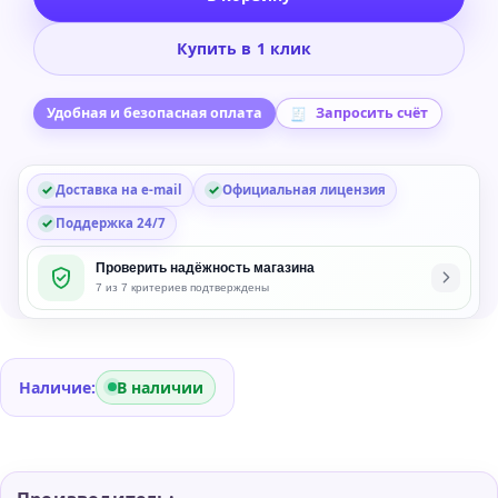
Impact
Soundworks
Купить в 1 клик
Celestia:
Heavenly
Sound
Удобная и безопасная оплата
Запросить счёт
Design
Instrument
Доставка на e-mail
Официальная лицензия
for
Kontakt
Поддержка 24/7
Проверить надёжность магазина
7 из 7 критериев подтверждены
Наличие:
В наличии