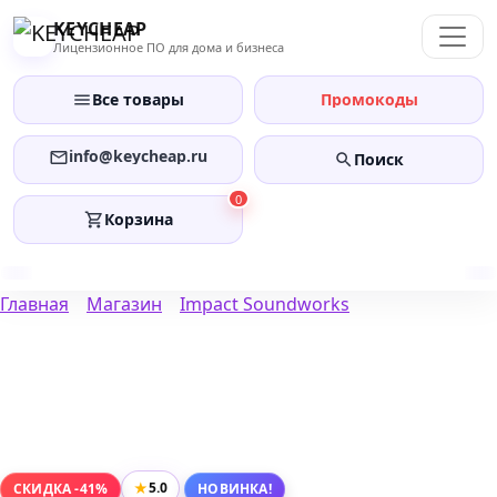
Перейти
KEYCHEAP
к
Лицензионное ПО для дома и бизнеса
содержанию
Все товары
Промокоды
info@keycheap.ru
Поиск
0
Корзина
Главная
Магазин
Impact Soundworks
★
5.0
СКИДКА -41%
НОВИНКА!