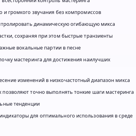
т всесторонний контроль мастеринга
о и громкого звучания без компромиссов
контролировать динамическую огибающую микса
астки, сохраняя при этом быстрые транзиенты
 важные вокальные партии в песне
епочку мастеринга для достижения наилучших
есение изменений в низкочастотный диапазон микса
х позволяют точно выполнять тонкие шаги мастеринга
льные тенденции
индикаторы для оптимального использования в среде