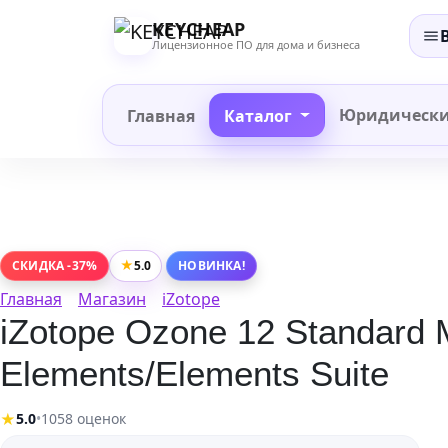
Перейти
KEYCHEAP
к
Лицензионное ПО для дома и бизнеса
содержанию
Юридическ
Главная
Каталог
★
5.0
СКИДКА -37%
НОВИНКА!
Главная
Магазин
iZotope
iZotope Ozone 12 Standard 
Elements/Elements Suite
★
5.0
•
1058 оценок