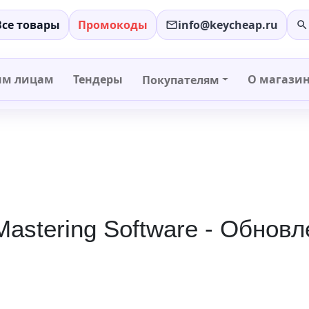
Все товары
Промокоды
info@keycheap.ru
−
+
им лицам
Тендеры
О магази
Покупателям
Mastering Software - Обнов