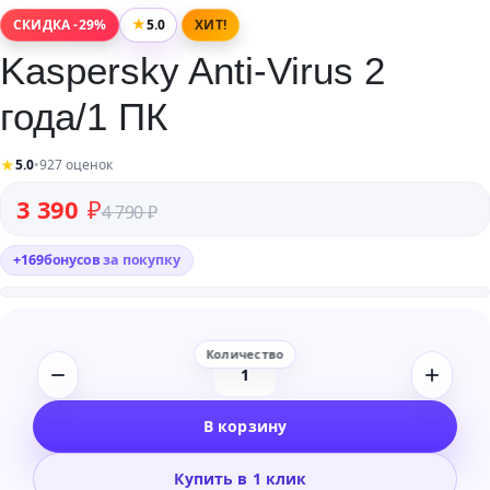
★
5.0
СКИДКА -29%
ХИТ!
Kaspersky Anti-Virus 2
года/1 ПК
★
5.0
•
927 оценок
Первоначальная цена составляла 4 790 ₽.
Текущая цена: 3 390 ₽.
3 390
₽
4 790
₽
+
169
бонусов
за покупку
Количество
товара
В корзину
Kaspersky
Anti-
Купить в 1 клик