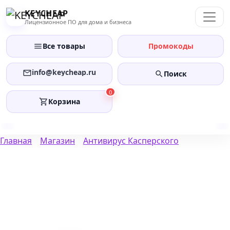
Перейти
KEYCHEAP
к
Лицензионное ПО для дома и бизнеса
содержанию
Все товары
Промокоды
info@keycheap.ru
Поиск
0
Корзина
Главная
Магазин
Антивирус Касперского