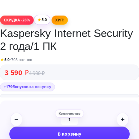
★
5.0
СКИДКА -28%
ХИТ!
Kaspersky Internet Security
2 года/1 ПК
★
5.0
•
708 оценок
Первоначальная цена составляла 4 990 ₽.
Текущая цена: 3 590 ₽.
3 590
₽
4 990
₽
+
179
бонусов
за покупку
Количество
товара
В корзину
Kaspersky