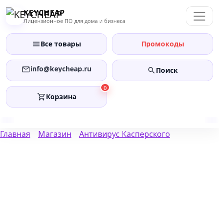
Перейти
KEYCHEAP
к
Лицензионное ПО для дома и бизнеса
содержанию
Все товары
Промокоды
info@keycheap.ru
Поиск
0
Корзина
Главная
Магазин
Антивирус Касперского