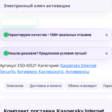
Электронный ключ активации
→
Гарантируем качество • 1500+ реальных отзывов
→
Нашли дешевле? Предложим условия лучше!
Артикул:
ESD-KIS21
Категория:
Kaspersky Internet
Security
,
Антивирус Касперского
,
Антивирусы
Описание
Доставка и оплата
Обмен и возврат
Гара
Комплект поставки Kaspersky Internet