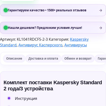
→
Гарантируем качество • 1500+ реальных отзывов
→
Нашли дешевле? Предложим условия лучше!
Артикул:
KL1041RDCFS-2-3
Категория:
Kaspersky
Standard
,
Антивирус Касперского
,
Антивирусы
Описание
Доставка и оплата
Обмен и возврат
Гара
Комплект поставки Kaspersky Standard
2 года/3 устройства
Инструкция