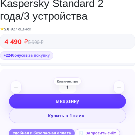
Kaspersky Standard 2
года/3 устройства
★
5.0
•
927 оценок
Первоначальная цена составляла 5 990 ₽.
Текущая цена: 4 490 ₽.
4 490
₽
5 990
₽
+
224
бонусов
за покупку
Количество
товара
В корзину
Kaspersky
Standard
Купить в 1 клик
2
года/3
устройства
Удобная и безопасная оплата
Запросить счёт