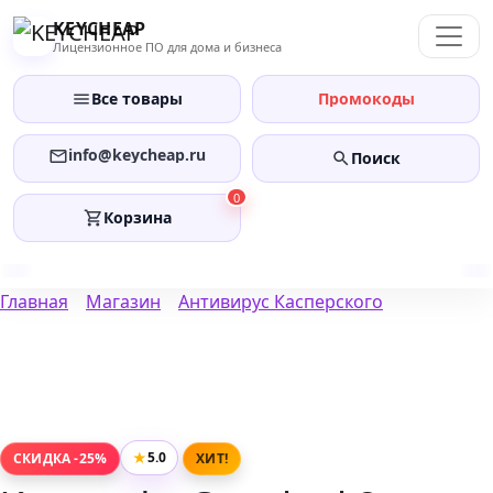
Перейти
KEYCHEAP
к
Лицензионное ПО для дома и бизнеса
содержанию
Все товары
Промокоды
info@keycheap.ru
Поиск
0
Корзина
Главная
Магазин
Антивирус Касперского
★
5.0
СКИДКА -25%
ХИТ!