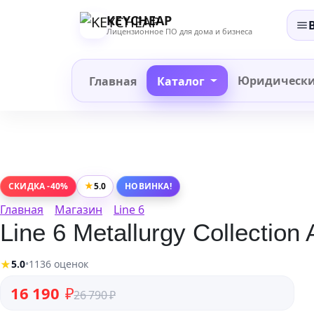
Перейти
KEYCHEAP
к
Лицензионное ПО для дома и бизнеса
содержанию
Юридическ
Главная
Каталог
★
5.0
СКИДКА -40%
НОВИНКА!
Главная
Магазин
Line 6
Line 6 Metallurgy Collection 
★
5.0
•
1136 оценок
Первоначальная цена составляла 26 790 ₽.
Текущая цена: 16 190 ₽.
16 190
₽
26 790
₽