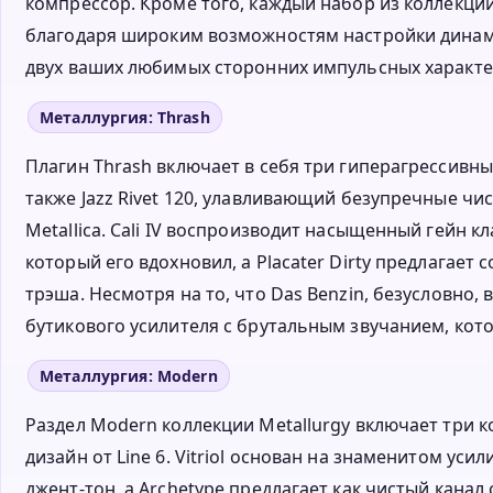
компрессор. Кроме того, каждый набор из коллекции
благодаря широким возможностям настройки динам
двух ваших любимых сторонних импульсных характер
Металлургия: Thrash
Плагин Thrash включает в себя три гиперагрессивны
также Jazz Rivet 120, улавливающий безупречные ч
Metallica. Cali IV воспроизводит насыщенный гейн 
который его вдохновил, а Placater Dirty предлагае
трэша. Несмотря на то, что Das Benzin, безусловно,
бутикового усилителя с брутальным звучанием, кот
Металлургия: Modern
Раздел Modern коллекции Metallurgy включает три 
дизайн от Line 6. Vitriol основан на знаменитом у
джент-тон, а Archetype предлагает как чистый канал