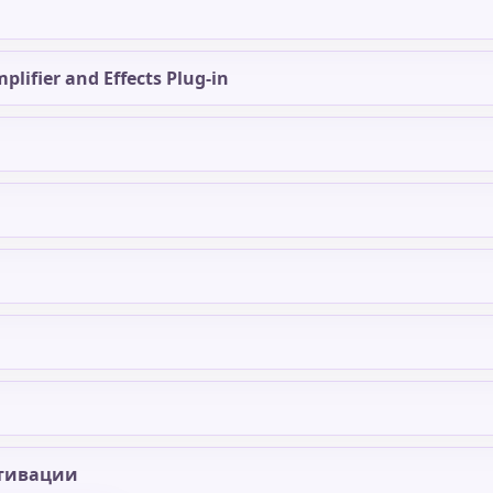
plifier and Effects Plug-in
тивации