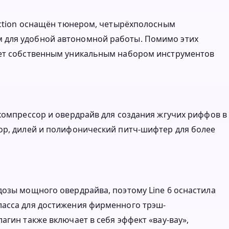
lection оснащён тюнером, четырёхполосным
 для удобной автономной работы. Помимо этих
ает собственным уникальным набором инструментов
 компрессор и овердрайв для создания жгучих риффов в
ор, дилей и полифонический питч-шифтер для более
дозы мощного овердрайва, поэтому Line 6 оснастила
ласса для достижения фирменного трэш-
агин также включает в себя эффект «вау-вау»,