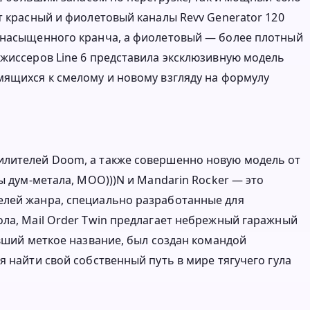
т красный и фиолетовый каналы Revv Generator 120
ь насыщенного кранча, а фиолетовый — более плотный
ежиссеров Line 6 представила эксклюзивную модель
мящихся к смелому и новому взгляду на формулу
илителей Doom, а также совершенно новую модель от
ы дум-метала, MOO)))N и Mandarin Rocker — это
елей жанра, специально разработанные для
ола, Mail Order Twin предлагает небрежный гаражный
ивший меткое название, был создан командой
я найти свой собственный путь в мире тягучего гула