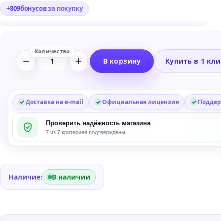
+
809
бонусов
за покупку
В корзину
Купить в 1 кл
Количество
товара
Line
6
Доставка на e-mail
Официальная лицензия
Поддер
Metallurgy
Проверить надёжность магазина
Collection
7 из 7 критериев подтверждены
Amplifier
and
Effects
Plug-
Наличие:
В наличии
in