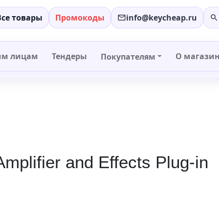
Все товары
Промокоды
info@keycheap.ru
−
+
им лицам
Тендеры
О магази
Покупателям
Amplifier and Effects Plug-in