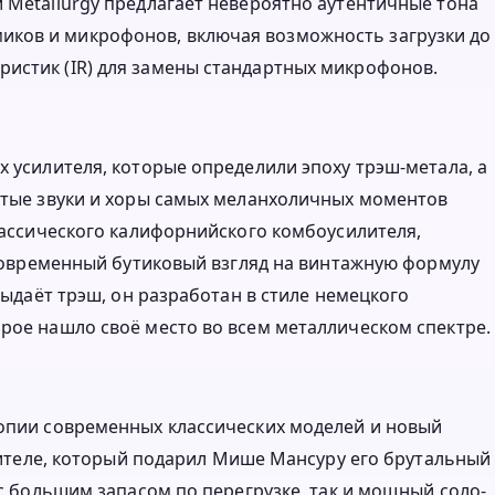
 Metallurgy предлагает невероятно аутентичные тона
иков и микрофонов, включая возможность загрузки до
истик (IR) для замены стандартных микрофонов.
х усилителя, которые определили эпоху трэш-метала, а
истые звуки и хоры самых меланхоличных моментов
классического калифорнийского комбоусилителя,
т современный бутиковый взгляд на винтажную формулу
 выдаёт трэш, он разработан в стиле немецкого
орое нашло своё место во всем металлическом спектре.
копии современных классических моделей и новый
силителе, который подарил Мише Мансуру его брутальный
 с большим запасом по перегрузке, так и мощный соло-