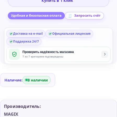
Купить в 1 клик
Maker
2026
Premium
Удобная и безопасная оплата
Запросить счёт
Edition
for
Доставка на e-mail
Официальная лицензия
Windows
Поддержка 24/7
Проверить надёжность магазина
7 из 7 критериев подтверждены
Наличие:
В наличии
Производитель:
MAGIX