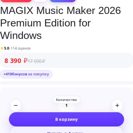
MAGIX Music Maker 2026
Premium Edition for
Windows
★
5.0
•
114 оценок
Первоначальная цена составляла 17 590 ₽.
Текущая цена: 8 390 ₽.
8 390
₽
17 590
₽
+
419
бонусов
за покупку
Количество
товара
В корзину
MAGIX
Music