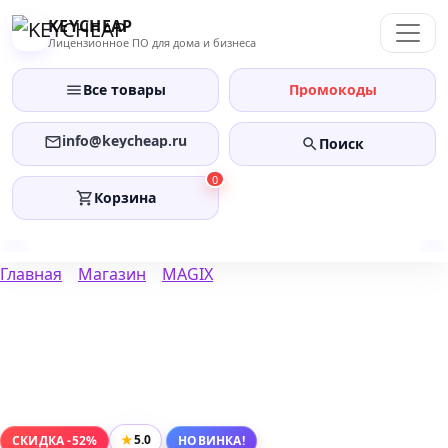
Перейти
KEYCHEAP
к
Лицензионное ПО для дома и бизнеса
содержанию
Все товары
Промокоды
info@keycheap.ru
Поиск
0
Корзина
Главная
Магазин
MAGIX
★
5.0
СКИДКА -52%
НОВИНКА!