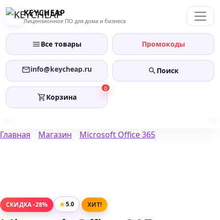
Перейти
KEYCHEAP
к
Лицензионное ПО для дома и бизнеса
содержанию
Все товары
Промокоды
info@keycheap.ru
Поиск
0
Корзина
Главная
Магазин
Microsoft Office 365
★
5.0
СКИДКА -28%
ХИТ!