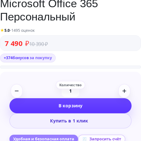
Microsoft Office 365
Персональный
★
5.0
•
1495 оценок
Первоначальная цена составляла 10 390 ₽.
Текущая цена: 7 490 ₽.
7 490
₽
10 390
₽
+
374
бонусов
за покупку
Количество
товара
В корзину
Microsoft
Office
Купить в 1 клик
365
Персональный
Удобная и безопасная оплата
Запросить счёт