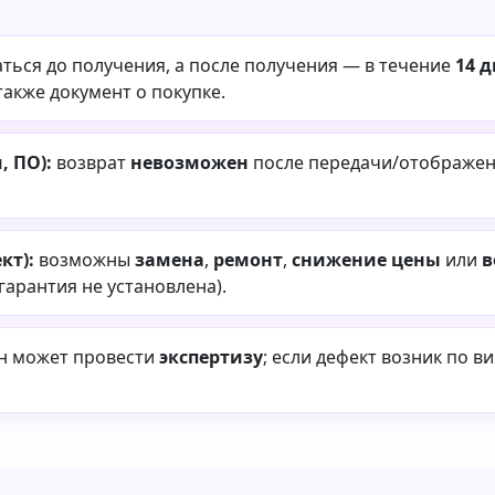
ться до получения, а после получения — в течение
14 
также документ о покупке.
 ПО):
возврат
невозможен
после передачи/отображени
кт):
возможны
замена
,
ремонт
,
снижение цены
или
в
 гарантия не установлена).
ин может провести
экспертизу
; если дефект возник по в