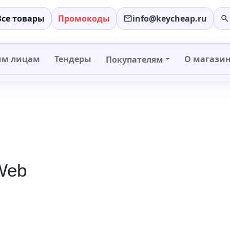
Все товары
Промокоды
info@keycheap.ru
−
+
им лицам
Тендеры
О магази
Покупателям
 Web