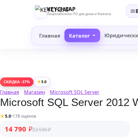
Перейти
KEYCHEAP
к
Лицензионное ПО для дома и бизнеса
содержанию
Юридическ
Главная
Каталог
★
5.0
СКИДКА -37%
Главная
Магазин
Microsoft SQL Server
Microsoft SQL Server 2012
★
5.0
•
178 оценок
Первоначальная цена составляла 23 590 ₽.
Текущая цена: 14 790 ₽.
14 790
₽
23 590
₽