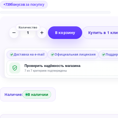
+
739
бонусов
за покупку
В корзину
Купить в 1 кл
Количество
товара
Microsoft
SQL
Доставка на e-mail
Официальная лицензия
Поддер
Server
Проверить надёжность магазина
2012
7 из 7 критериев подтверждены
Web
Наличие:
В наличии