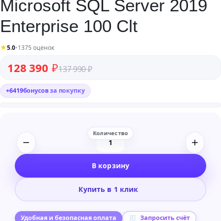
Microsoft SQL Server 2019
Enterprise 100 Clt
★
5.0
•
1375 оценок
Первоначальная цена составляла 137 990 ₽.
Текущая цена: 128 390 ₽.
128 390
₽
137 990
₽
+
6419
бонусов
за покупку
Количество
товара
В корзину
Microsoft
SQL
Купить в 1 клик
Server
2019
Enterprise
Удобная и безопасная оплата
Запросить счёт