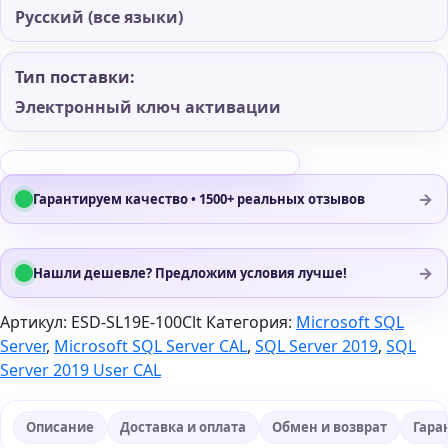
Русский (все языки)
Тип поставки:
Электронный ключ активации
→
Гарантируем качество • 1500+ реальных отзывов
→
Нашли дешевле? Предложим условия лучше!
Артикул:
ESD-SL19E-100Clt
Категория:
Microsoft SQL
Server
,
Microsoft SQL Server CAL
,
SQL Server 2019
,
SQL
Server 2019 User CAL
Описание
Доставка и оплата
Обмен и возврат
Гара