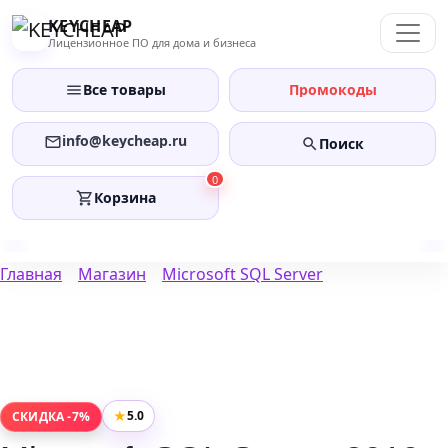
Перейти
KEYCHEAP
к
Лицензионное ПО для дома и бизнеса
содержанию
Все товары
Промокоды
info@keycheap.ru
Поиск
0
Корзина
Главная
Магазин
Microsoft SQL Server
★
5.0
СКИДКА -7%