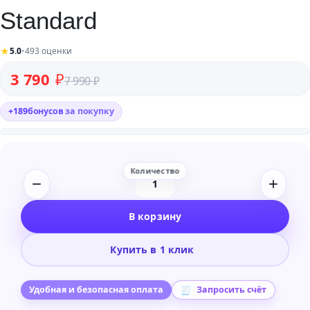
Standard
★
5.0
•
493 оценки
Первоначальная цена составляла 7 990 ₽.
Текущая цена: 3 790 ₽.
3 790
₽
7 990
₽
+
189
бонусов
за покупку
Количество
товара
В корзину
Microsoft
Visio
Купить в 1 клик
2016
Standard
Удобная и безопасная оплата
Запросить счёт