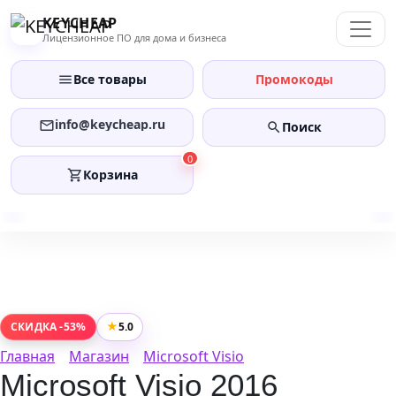
Перейти
KEYCHEAP
к
Лицензионное ПО для дома и бизнеса
содержанию
Все товары
Промокоды
info@keycheap.ru
Поиск
0
Корзина
★
5.0
СКИДКА -53%
Главная
Магазин
Microsoft Visio
Microsoft Visio 2016