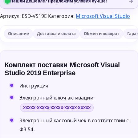
→
Нашли дешевле? Предложим условия лучше!
Артикул:
ESD-VS19E
Категория:
Microsoft Visual Studio
Описание
Доставка и оплата
Обмен и возврат
Гара
Комплект поставки Microsoft Visual
Studio 2019 Enterprise
Инструкция
Электронный ключ активации:
XXXXX-XXXXX-XXXXX-XXXXX-XXXXX
Электронный кассовый чек в соответствии с
ФЗ-54.