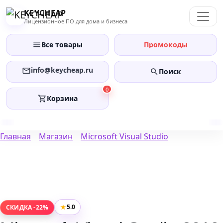
Перейти
KEYCHEAP
к
Лицензионное ПО для дома и бизнеса
содержанию
Все товары
Промокоды
info@keycheap.ru
Поиск
0
Корзина
Главная
Магазин
Microsoft Visual Studio
★
5.0
СКИДКА -22%