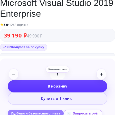
Microsoft Visual Studio 2019
Enterprise
★
5.0
•
1263 оценки
Первоначальная цена составляла 49 990 ₽.
Текущая цена: 39 190 ₽.
39 190
₽
49 990
₽
+
1959
бонусов
за покупку
Количество
товара
В корзину
Microsoft
Visual
Купить в 1 клик
Studio
2019
Enterprise
Удобная и безопасная оплата
Запросить счёт