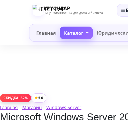
Перейти
KEYCHEAP
к
Лицензионное ПО для дома и бизнеса
содержанию
Юридическ
Главная
Каталог
★
5.0
СКИДКА -32%
Главная
Магазин
Windows Server
Microsoft Windows Server 20