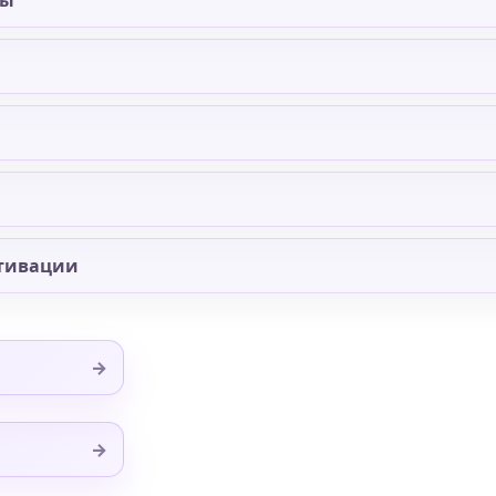
мы
тивации
→
→