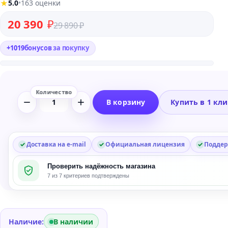
★
5.0
•
163 оценки
Первоначальная цена составляла 29 890 ₽.
Текущая цена: 20 390 ₽.
20 390
₽
29 890
₽
+
1019
бонусов
за покупку
В корзину
Купить в 1 кл
Количество
товара
Microsoft
Windows
Доставка на e-mail
Официальная лицензия
Поддер
Server
Проверить надёжность магазина
2016
7 из 7 критериев подтверждены
Essentials
Наличие:
В наличии