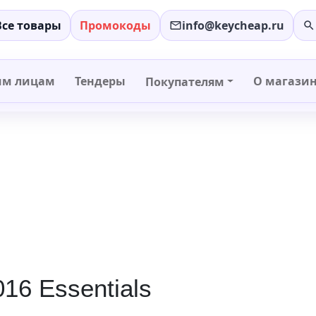
Все товары
Промокоды
info@keycheap.ru
−
+
им лицам
Тендеры
О магази
Покупателям
16 Essentials