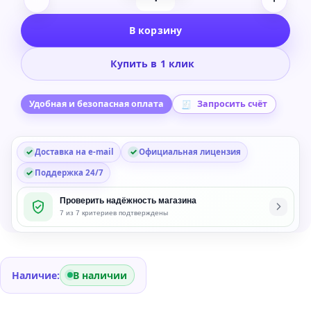
Количество
товара
В корзину
Microsoft
Windows
Купить в 1 клик
Server
CAL
2019
Удобная и безопасная оплата
Запросить счёт
Russian
1pk
Доставка на e-mail
Официальная лицензия
DSP
OEI
Поддержка 24/7
5
Проверить надёжность магазина
Clt
7 из 7 критериев подтверждены
User
CAL
(R18-
05876)
Наличие:
В наличии