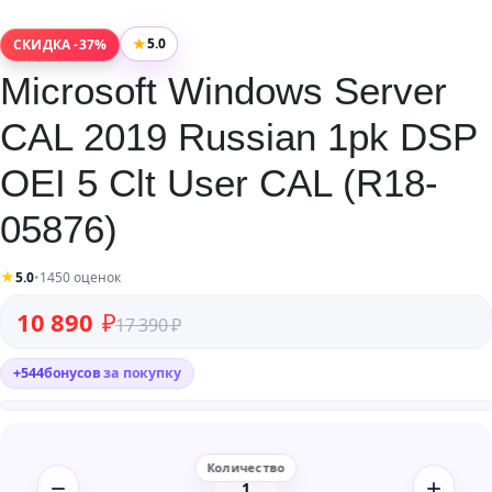
★
5.0
СКИДКА -37%
Microsoft Windows Server
CAL 2019 Russian 1pk DSP
OEI 5 Clt User CAL (R18-
05876)
★
5.0
•
1450 оценок
Первоначальная цена составляла 17 390 ₽.
Текущая цена: 10 890 ₽.
10 890
₽
17 390
₽
+
544
бонусов
за покупку