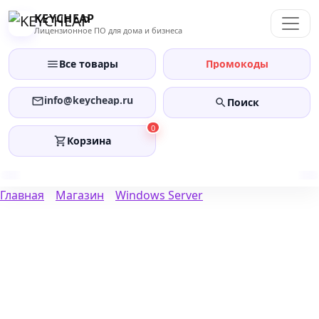
Перейти
KEYCHEAP
к
Лицензионное ПО для дома и бизнеса
содержанию
Все товары
Промокоды
info@keycheap.ru
Поиск
0
Корзина
Главная
Магазин
Windows Server