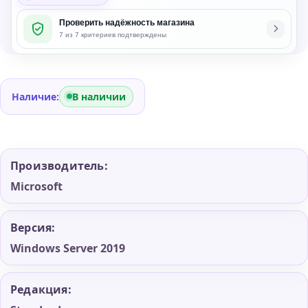
DSP
Проверить надёжность магазина
OEI
7 из 7 критериев подтверждены
DVD
24
Core
(P73-
Наличие:
В наличии
07816)
Производитель:
Microsoft
Версия:
Windows Server 2019
Редакция: