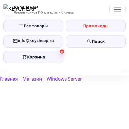
Перейти
KEYCHEAP
к
Лицензионное ПО для дома и бизнеса
содержанию
Все товары
Промокоды
info@keycheap.ru
Поиск
0
Корзина
Главная
Магазин
Windows Server