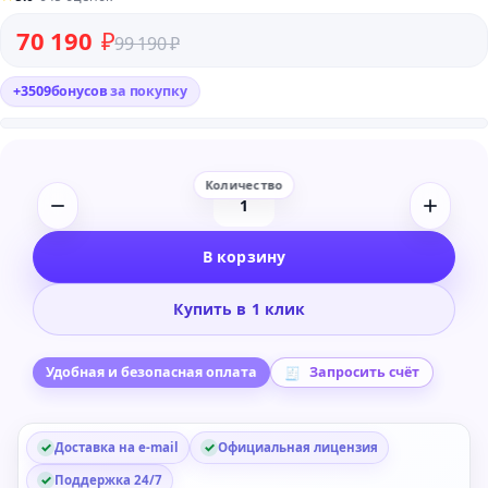
Первоначальная цена составляла 99 190 ₽.
Текущая цена: 70 190 ₽.
70 190
₽
99 190
₽
+
3509
бонусов
за покупку
Количество
товара
В корзину
Microsoft
Windows
Купить в 1 клик
Server
Standard
2019
Удобная и безопасная оплата
Запросить счёт
64
bit
Доставка на e-mail
Официальная лицензия
Russian
1pk
Поддержка 24/7