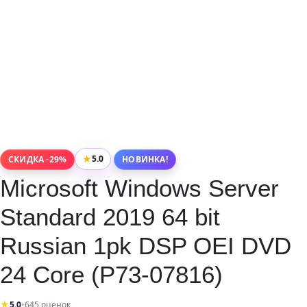
★
5.0
СКИДКА -29%
НОВИНКА!
Microsoft Windows Server
Standard 2019 64 bit
Russian 1pk DSP OEI DVD
24 Core (P73-07816)
★
5.0
•
645 оценок