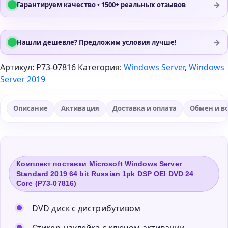
→
Гарантируем качество • 1500+ реальных отзывов
→
Нашли дешевле? Предложим условия лучше!
Артикул:
P73-07816
Категория:
Windows Server
,
Windows
Server 2019
Описание
Активация
Доставка и оплата
Обмен и в
Комплект поставки Microsoft Windows Server
Standard 2019 64 bit Russian 1pk DSP OEI DVD 24
Core (P73-07816)
DVD диск с дистрибутивом
Стикер-наклейка с ключом активации