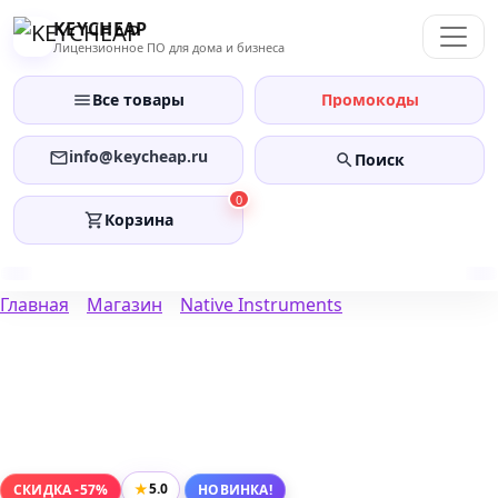
Перейти
KEYCHEAP
к
Лицензионное ПО для дома и бизнеса
содержанию
Все товары
Промокоды
info@keycheap.ru
Поиск
0
Корзина
Главная
Магазин
Native Instruments
★
5.0
СКИДКА -57%
НОВИНКА!