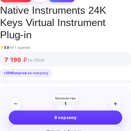
Native Instruments 24K
Keys Virtual Instrument
Plug-in
★
5.0
•
611 оценок
Первоначальная цена составляла 16 790 ₽.
Текущая цена: 7 190 ₽.
7 190
₽
16 790
₽
+
359
бонусов
за покупку
Количество
товара
В корзину
Native
Instruments