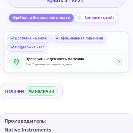
Купить в 1 клик
24K
Keys
Virtual
Удобная и безопасная оплата
Запросить счёт
Instrument
Plug-
Доставка на e-mail
Официальная лицензия
in
Поддержка 24/7
Проверить надёжность магазина
7 из 7 критериев подтверждены
Наличие:
В наличии
Производитель:
Native Instruments