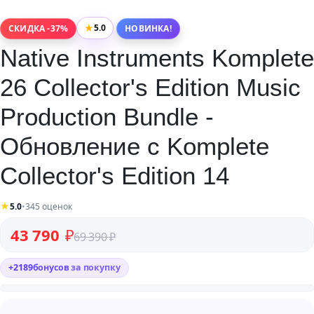
★
5.0
СКИДКА -37%
НОВИНКА!
Native Instruments Komplete
26 Collector's Edition Music
Production Bundle -
Обновление с Komplete
Collector's Edition 14
★
5.0
•
345 оценок
Первоначальная цена составляла 69 390 ₽.
Текущая цена: 43 790 ₽.
43 790
₽
69 390
₽
+
2189
бонусов
за покупку