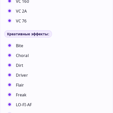
VC 160
VC 2A
VC 76
Креативные эффекты:
Bite
Choral
Dirt
Driver
Flair
Freak
LO-FI-AF