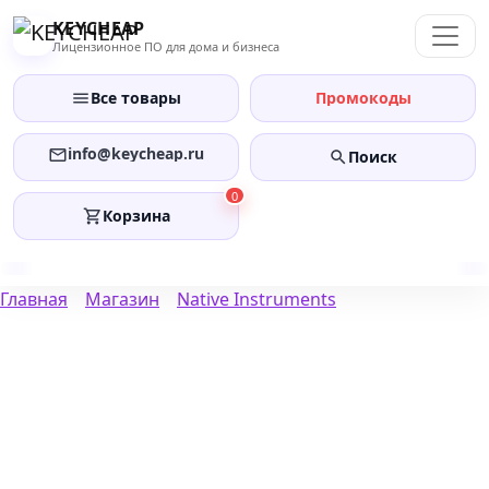
Перейти
KEYCHEAP
к
Лицензионное ПО для дома и бизнеса
содержанию
Все товары
Промокоды
info@keycheap.ru
Поиск
0
Корзина
Главная
Магазин
Native Instruments