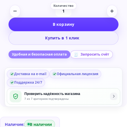
Количество
товара
В корзину
Native
Instruments
Купить в 1 клик
Komplete
26
Collector's
Удобная и безопасная оплата
Запросить счёт
Edition
Music
Доставка на e-mail
Официальная лицензия
Production
Bundle
Поддержка 24/7
-
Проверить надёжность магазина
Обновление
7 из 7 критериев подтверждены
с
Komplete
Collector's
Edition
Наличие:
В наличии