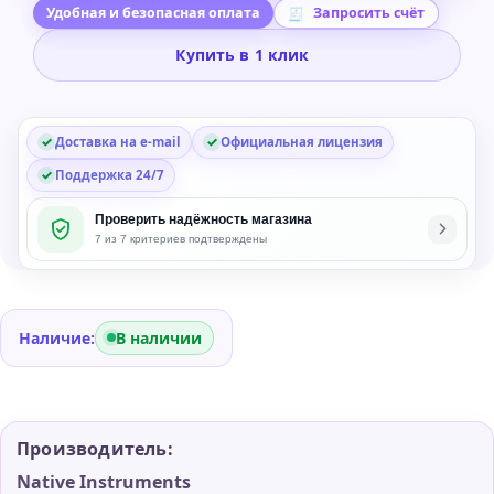
Komplete
Удобная и безопасная оплата
Запросить счёт
26
Купить в 1 клик
Collector's
Edition
Music
Доставка на e-mail
Официальная лицензия
Production
Bundle
Поддержка 24/7
Проверить надёжность магазина
7 из 7 критериев подтверждены
Наличие:
В наличии
Производитель:
Native Instruments