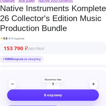
Главная
Магазин
Native Instruments
Native Instruments Komplete
26 Collector's Edition Music
Production Bundle
★
5.0
•
414 оценок
Первоначальная цена составляла 245 790 ₽.
Текущая цена: 153 790 ₽.
153 790
₽
245 790
₽
+
7689
бонусов
за покупку
Количество
товара
В корзину
Native
Instruments