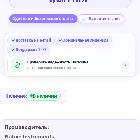
Купить в 1 клик
Komplete
26
Standard
Удобная и безопасная оплата
Запросить счёт
Music
Production
Доставка на e-mail
Официальная лицензия
Bundle
Поддержка 24/7
Проверить надёжность магазина
7 из 7 критериев подтверждены
Наличие:
В наличии
Производитель:
Native Instruments