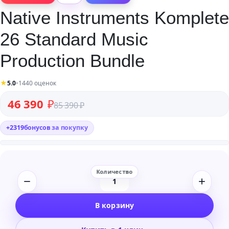
Native Instruments Komplete
26 Standard Music
Production Bundle
★
5.0
•
1440 оценок
Первоначальная цена составляла 85 390 ₽.
Текущая цена: 46 390 ₽.
46 390
₽
85 390
₽
+
2319
бонусов
за покупку
Количество
товара
В корзину
Native
Instruments