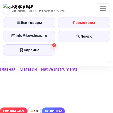
Перейти
KEYCHEAP
к
Лицензионное ПО для дома и бизнеса
содержанию
Все товары
Промокоды
info@keycheap.ru
Поиск
0
Корзина
Главная
Магазин
Native Instruments
★
5.0
СКИДКА -46%
НОВИНКА!