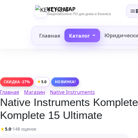
Перейти
KEYCHEAP
к
Лицензионное ПО для дома и бизнеса
содержанию
Юридическ
Главная
Каталог
★
5.0
СКИДКА -27%
НОВИНКА!
Главная
Магазин
Native Instruments
Native Instruments Komplete
Komplete 15 Ultimate
★
5.0
•
148 оценок