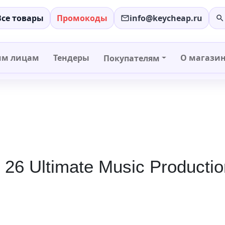
Все товары
Промокоды
info@keycheap.ru
−
+
им лицам
Тендеры
О магази
Покупателям
 26 Ultimate Music Producti