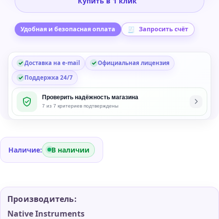
Купить в 1 клик
Session
Horns
Virtual
Удобная и безопасная оплата
Запросить счёт
Instrument
Software
Доставка на e-mail
Официальная лицензия
Plug-
in
Поддержка 24/7
Проверить надёжность магазина
7 из 7 критериев подтверждены
Наличие:
В наличии
Производитель:
Native Instruments