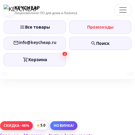
Перейти
KEYCHEAP
к
Лицензионное ПО для дома и бизнеса
содержанию
Все товары
Промокоды
info@keycheap.ru
Поиск
0
Корзина
★
5.0
СКИДКА -46%
НОВИНКА!