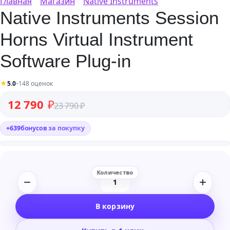
Главная
Магазин
Native Instruments
Native Instruments Session
Horns Virtual Instrument
Software Plug-in
★
5.0
•
148 оценок
Первоначальная цена составляла 23 790 ₽.
Текущая цена: 12 790 ₽.
12 790
₽
23 790
₽
+
639
бонусов
за покупку
Количество
товара
В корзину
Native
Instruments